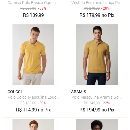
Camisa Polo Basica Ogochi Slim Fit Amarelo
Vestido Feminino Lança Perfum
R$
299,90
- 53%
R$
249,99
- 28%
R$
139,99
R$
179,99
no Pix
COLCCI
ARAMIS
Polo Colcci Masculina Logo Bordado Amarela
Polo Masculina Aramis Gola Pol
R$
188,00
- 39%
R$
249,90
- 22%
R$
114,99
no Pix
R$
194,99
no Pix