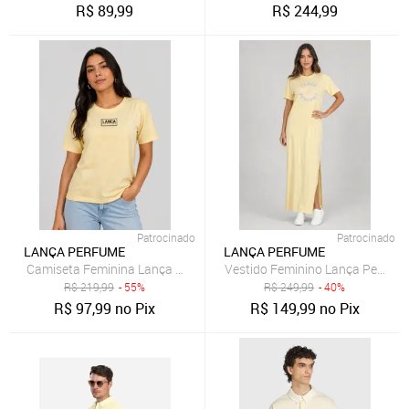
R$
89,99
R$
244,99
Patrocinado
Patrocinado
LANÇA PERFUME
LANÇA PERFUME
Camiseta Feminina Lança Perfume Logo Amarelo
Vestido Feminino Lança Perfum
R$
219,99
- 55%
R$
249,99
- 40%
R$
97,99
no Pix
R$
149,99
no Pix