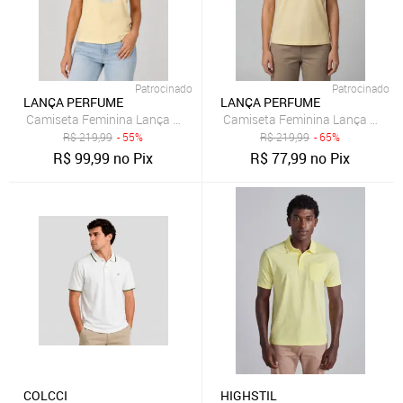
Patrocinado
Patrocinado
LANÇA PERFUME
LANÇA PERFUME
Camiseta Feminina Lança Perfume Estampa Frontal Amarelo
Camiseta Feminina Lança Perf
R$
219,99
- 55%
R$
219,99
- 65%
R$
99,99
no Pix
R$
77,99
no Pix
COLCCI
HIGHSTIL