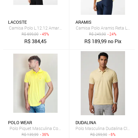
LACOSTE
ARAMIS
Camisa Polo L.12.12 Amarelo
Camisa Polo Aramis Reta Logo 
R$
699,00
- 45%
R$
249,90
- 24%
R$
384,45
R$
189,99
no Pix
POLO WEAR
DUDALINA
Polo Piquet Masculina Com Botões Polo Wear Amarelo Claro
Polo Masculina Dudalina Clássi
R$
139,99
- 36%
R$
259,90
- 6%