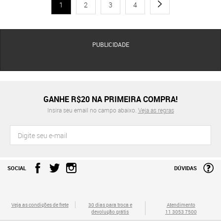
1
2
3
4
PUBLICIDADE
GANHE R$20 NA PRIMEIRA COMPRA!
Insira seu email no campo abaixo.
Veja as regras
SOCIAL
DÚVIDAS
Veja as condições de frete
30 dias para troca e
Atendimento
devolução grátis
11 3053 7500