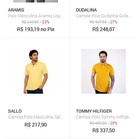
ARAMIS
DUDALINA
Polo Masculina Aramis Logo Mostarda
Camisa Polo Dudalina Gola Favo
R$
249,90
- 23%
R$
337,53
- 27%
R$
193,19
no Pix
R$
248,07
SALLO
TOMMY HILFIGER
Camisa Polo Masculina Sallo Slim Fit Pérgula Amarela 0084 - Amarelo
Camisa Polo Tommy Hilfi
R$
450,00
- 25%
R$
217,90
R$
337,50