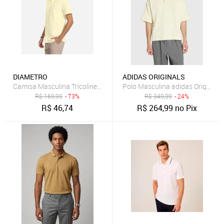
DIAMETRO
ADIDAS ORIGINALS
Camisa Masculina Tricoline Diametro Amarelo
Polo Masculina adidas Original
R$
169,99
- 73%
R$
349,99
- 24%
R$
46,74
R$
264,99
no Pix