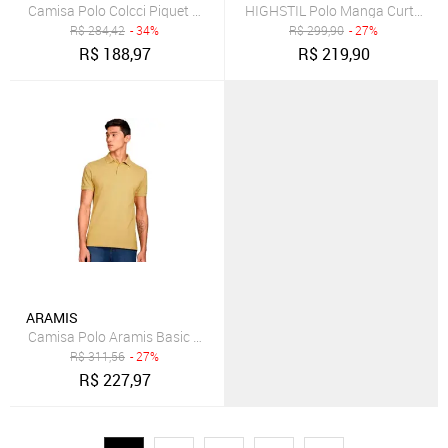
Camisa Polo Colcci Piquet Logo Fx In26 Off White Masculino
HIGHSTIL Polo Manga Curta com
R$
284,42
- 34%
R$
299,90
- 27%
R$
188,97
R$
219,90
ARAMIS
Camisa Polo Aramis Basic Piquet Ve25 Amarelo Masculino
R$
311,56
- 27%
R$
227,97