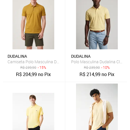
DUDALINA
DUDALINA
Camiseta Polo Masculina Dudalina Logo Amarela
Polo Masculina Dudalina Clássi
R$
239,90
- 15%
R$
239,90
- 10%
R$
204,99
no Pix
R$
214,99
no Pix