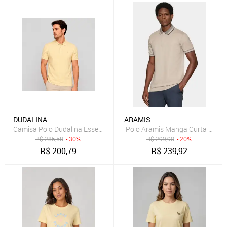
DUDALINA
ARAMIS
Camisa Polo Dudalina Essential Color In26 Amarelo Masculino
Polo Aramis Manga Curta Pique
R$
285,58
- 30%
R$
299,90
- 20%
R$
200,79
R$
239,92