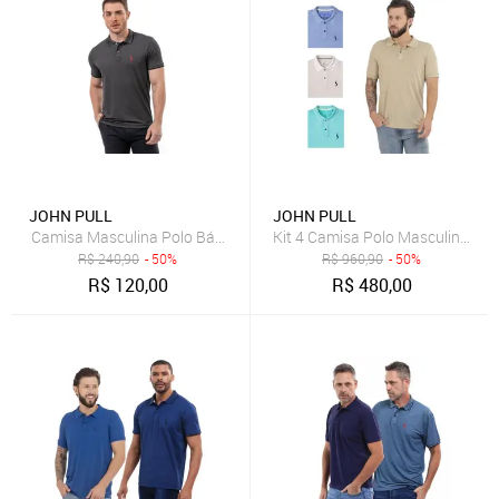
JOHN PULL
JOHN PULL
Camisa Masculina Polo Básica Algodão Piquet Dia a Dia
Kit 4 Camisa Polo Masculina Eleg
R$
240,90
- 50%
R$
960,90
- 50%
R$
120,00
R$
480,00