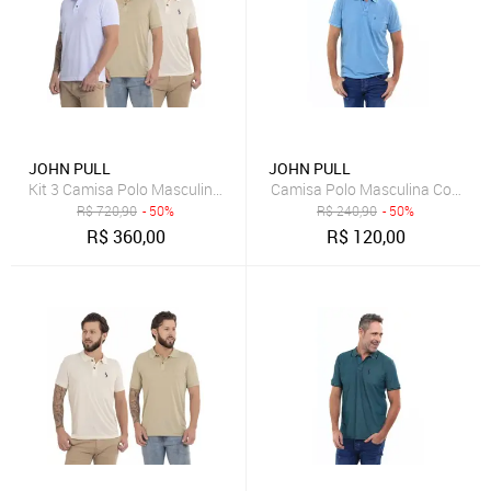
JOHN PULL
JOHN PULL
Kit 3 Camisa Polo Masculina Piquet Casual Trabalho
Camisa Polo Masculina Com Bols
R$
720,90
- 50%
R$
240,90
- 50%
R$
360,00
R$
120,00