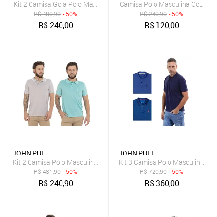
Kit 2 Camisa Gola Polo Masculina Casual Reta Estilo Moderna
Camisa Polo Masculina Com Bols
R$
480,90
- 50%
R$
240,90
- 50%
R$
240,00
R$
120,00
JOHN PULL
JOHN PULL
Kit 2 Camisa Polo Masculina Dia a Dia Conforto
Kit 3 Camisa Polo Masculina Sli
R$
481,90
- 50%
R$
720,90
- 50%
R$
240,90
R$
360,00