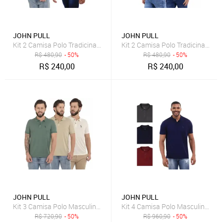
JOHN PULL
JOHN PULL
Kit 2 Camisa Polo Tradicinal Moderna Algodão Slim
Kit 2 Camisa Polo Tradicinal Mo
R$
480,90
- 50%
R$
480,90
- 50%
R$
240,00
R$
240,00
JOHN PULL
JOHN PULL
Kit 3 Camisa Polo Masculina Piquet Casual Trabalho
Kit 4 Camisa Polo Masculina Eleg
R$
720,90
- 50%
R$
960,90
- 50%