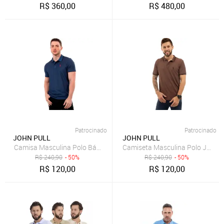
R$
360,00
R$
480,00
Patrocinado
Patrocinado
JOHN PULL
JOHN PULL
Camisa Masculina Polo Básica Algodão Piquet Dia a Dia
Camiseta Masculina Polo John 
R$
240,90
- 50%
R$
240,90
- 50%
R$
120,00
R$
120,00