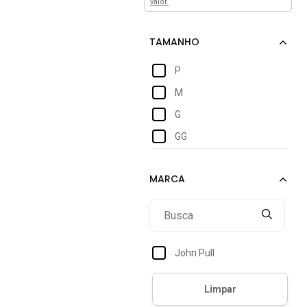
valor.
P
M
G
GG
John Pull