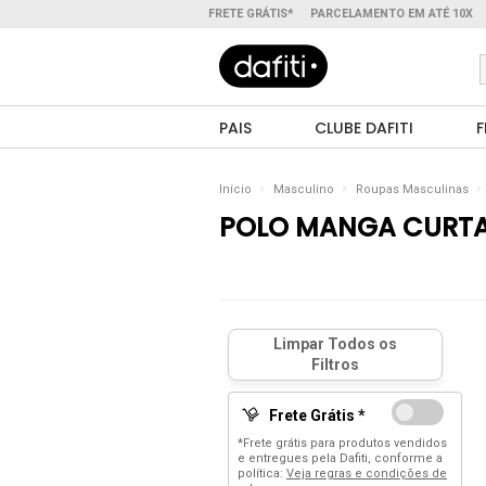
FRETE GRÁTIS*
PARCELAMENTO EM ATÉ 10X
PAIS
CLUBE DAFITI
F
Início
Masculino
Roupas Masculinas
POLO MANGA CURT
Frete Grátis *
*Frete grátis para produtos vendidos
e entregues pela Dafiti, conforme a
política:
Veja regras e condições de