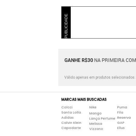
PUBLICIDADE
NA PRIMEIRA COM
GANHE R$30
Válido apenas em produtos selecionados
MARCAS MAIS BUSCADAS
Colcci
Nike
Puma
Santa Lolla
Fila
Mango
Adidas
Reserva
Lança Perfume
Calvin Klein
GAP
Melissa
Capodarte
Ellus
Vizzano