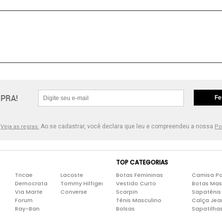
PRA!
Fe
.
Ao se cadastrar, você declara que leu e compreendeu a nossa
Veja as regras.
Po
TOP CATEGORIAS
Tricae
Lacoste
Botas Femininas
Camisa Po
Democrata
Tommy Hilfiger
Vestido Curto
Botas Mas
Via Marte
Converse
Scarpin
Sapatênis
Forum
Tênis Masculino
Calça Jea
Ray-Ban
Bolsas
Sapatilha