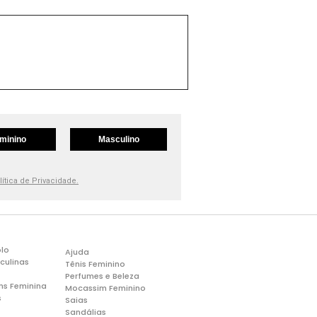
minino
Masculino
lítica de Privacidade.
lo
Ajuda
culinas
Tênis Feminino
Perfumes e Beleza
ns Feminina
Mocassim Feminino
s
Saias
Sandálias