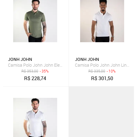
JONH JOHN
JONH JOHN
Camisa Polo John John Eletric Verde
Camisa Polo John John Lines Fr
R$
353,00
- 35%
R$
335,00
- 10%
R$
228,74
R$
301,50