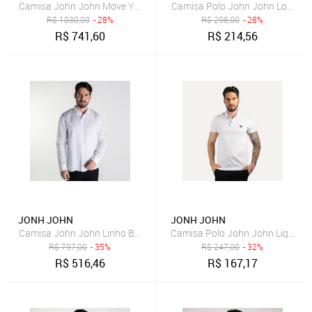
Camisa John John Move Yourself Verde Militar
Camisa Polo John John Logo Ve
R$
1030,00
- 28%
R$
298,00
- 28%
R$
741,60
R$
214,56
JONH JOHN
JONH JOHN
Camisa John John Linho Branca
Camisa Polo John John Light Lo
R$
797,00
- 35%
R$
247,00
- 32%
R$
516,46
R$
167,17