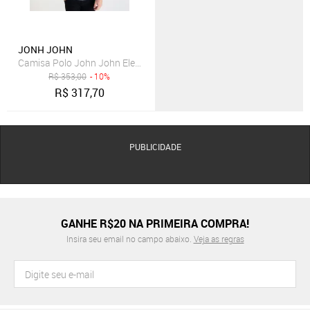
JONH JOHN
Camisa Polo John John Eletric Branca
R$
353,00
- 10%
R$
317,70
PUBLICIDADE
GANHE R$20 NA PRIMEIRA COMPRA!
Insira seu email no campo abaixo.
Veja as regras