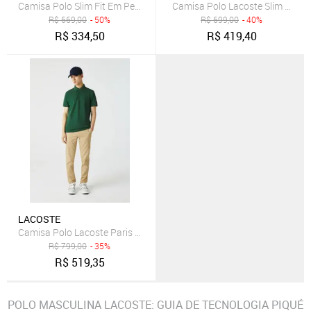
Camisa Polo Slim Fit Em Petit Piquet Cinza
Camisa Polo Lacoste Slim Fit Ma
R$
669,00
- 50%
R$
699,00
- 40%
R$
334,50
R$
419,40
LACOSTE
R$
799,00
- 35%
R$
519,35
POLO MASCULINA LACOSTE: GUIA DE TECNOLOGIA PIQUÉ