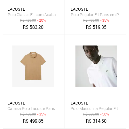
LACOSTE
LACOSTE
Polo Classic Fit com Acabamento Canelado Contrastante Azul
Polo Regular Fit Paris em Piqué 
R$
729,00
- 20%
R$
799,00
- 35%
R$
583,20
R$
519,35
LACOSTE
LACOSTE
Camisa Polo Lacoste Paris Regular Fit Masculina em piquet de Algo
Polo Masculina Regular Fit Em A
R$
769,00
- 35%
R$
629,00
- 50%
R$
499,85
R$
314,50