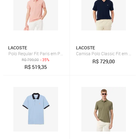
LACOSTE
LACOSTE
Polo Regular Fit Paris em Piqué Stretch Rosa
Camisa Polo Classic Fit em Algod
R$
799,00
- 35%
R$
729,00
R$
519,35