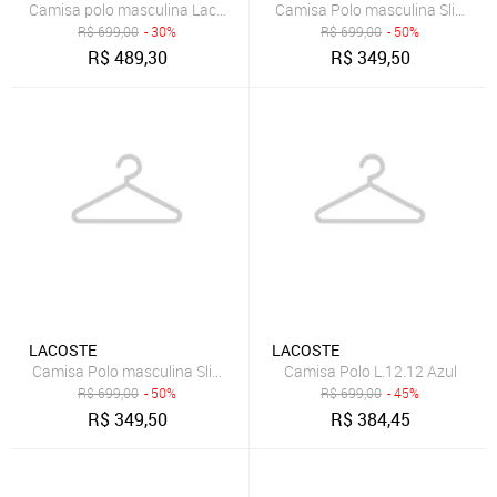
Camisa polo masculina Lacoste mescla
Camisa Polo masculina Slim Fit 
R$
699,00
- 30%
R$
699,00
- 50%
R$
489,30
R$
349,50
LACOSTE
LACOSTE
Camisa Polo masculina Slim Fit em petit piquet Azul
Camisa Polo L.12.12 Azul
R$
699,00
- 50%
R$
699,00
- 45%
R$
349,50
R$
384,45