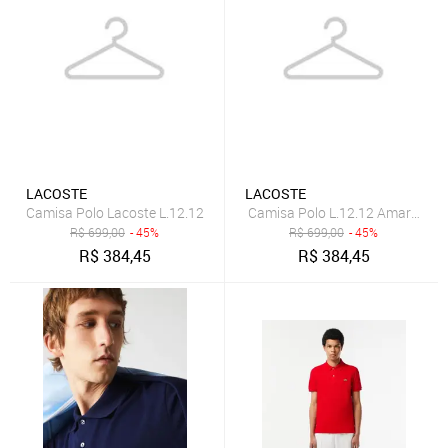
LACOSTE
LACOSTE
Camisa Polo Lacoste L.12.12
Camisa Polo L.12.12 Amarelo
R$
699,00
- 45%
R$
699,00
- 45%
R$
384,45
R$
384,45