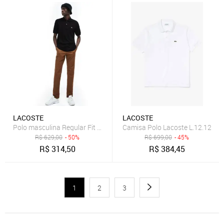
LACOSTE
LACOSTE
Polo masculina Regular Fit em algodão leve
Camisa Polo Lacoste L.12.12
R$
629,00
- 50%
R$
699,00
- 45%
R$
314,50
R$
384,45
1
2
3