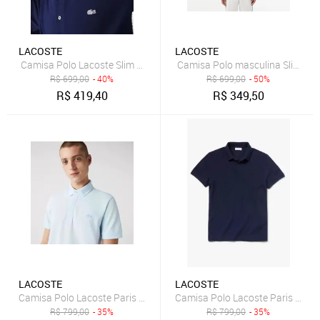
LACOSTE
LACOSTE
Camisa Polo Lacoste Slim Fit Masculina em Petit piquet Stretch
Camisa Polo masculina Slim Fit 
R$
699,00
- 40%
R$
699,00
- 50%
R$
419,40
R$
349,50
LACOSTE
LACOSTE
Camisa Polo Lacoste Paris Regul
R$
799,00
- 35%
R$
799,00
- 35%