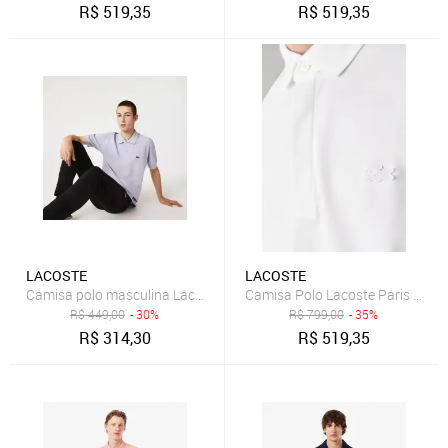
R$
519,35
R$
519,35
LACOSTE
LACOSTE
Camisa polo masculina Lacoste mescla Cinza
Camisa Polo Lacoste Paris Regul
R$
449,00
- 30%
R$
799,00
- 35%
R$
314,30
R$
519,35