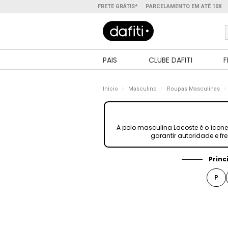
FRETE GRÁTIS*
PARCELAMENTO EM ATÉ 10X
PAIS
CLUBE DAFITI
F
Início
Masculino
Roupas Masculinas
A polo masculina Lacoste é o ícone
garantir autoridade e fre
Princ
P