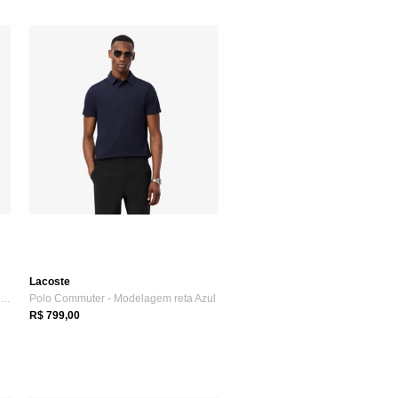
Lacoste
Polo em Petit Piqué Listrada – Classic Fit Bege
Polo Commuter - Modelagem reta Azul
R$ 799,00