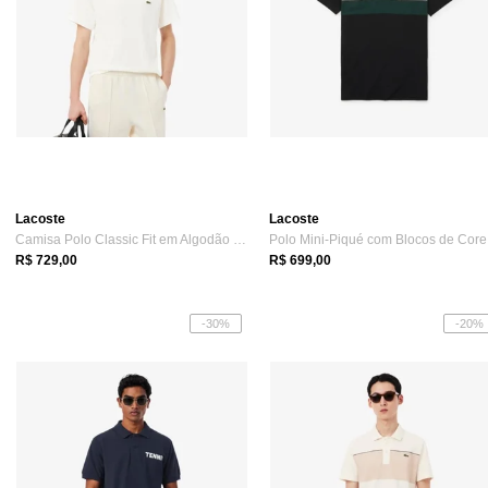
Lacoste
Lacoste
Camisa Polo Classic Fit em Algodão e Linho Branco
Po
R$ 729,00
R$ 699,00
-30%
-20%