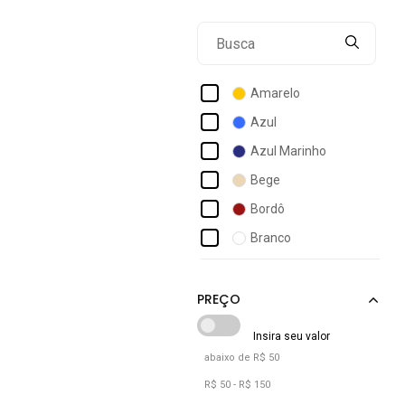
Braziline
Calvin Klein
Calvin Klein Jeans
Amarelo
Champion
Azul
Cks Premium Label
Azul Marinho
Coca-cola Jeans
Bege
Coimbra
Bordô
Colcci
Branco
Columbia
Cinza
Cotton On
Laranja
Marrom
Off-white
abaixo de R$ 50
Preto
R$ 50 - R$ 150