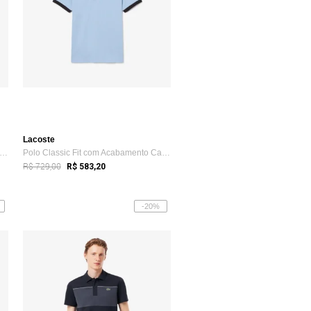
Lacoste
lo Mini-Piqué com Blocos de Cores com ...
Polo Classic Fit com Acabamento Canelado...
R$ 729,00
R$ 583,20
-20%