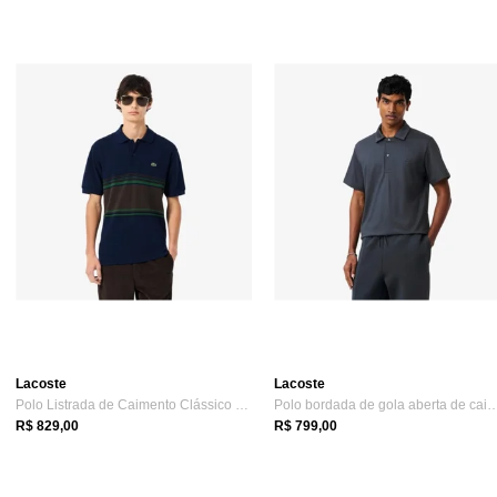
Lacoste
Lacoste
Polo Listrada de Caimento Clássico Feita...
Polo bordada de gola aberta de 
R$ 829,00
R$ 799,00