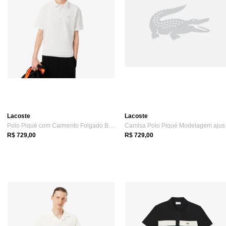
Lacoste
Lacoste
Polo Piqué com Caimento Folgado Branco
Camis
R$ 729,00
R$ 729,00