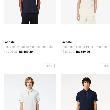
Lacoste
Lacoste
Polo Petit Piqué de Modelagem Clássica c...
Polo Piqué Colour-Blo
R$ 799,00
R$ 699,00
R$ 559,30
R$ 559,20
-35%
-35%