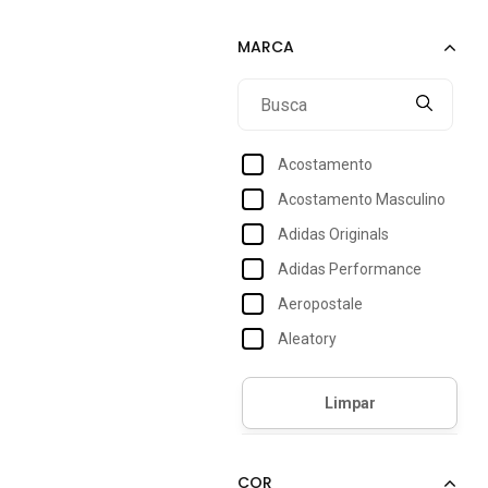
XXG
3G
8
9
42
Acostamento
44
Acostamento Masculino
46
Adidas Originals
50
Adidas Performance
52
Aeropostale
EGG
Aleatory
G4
Anticorpus Jeanswear
XGG
Aramis
Billabong
Boss