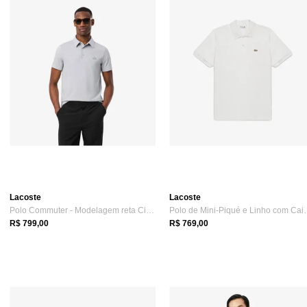
Lacoste
Lacoste
Polo Commuter - Modelagem reta Cinza
Polo de Mini-Piq
R$ 799,00
R$ 769,00