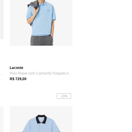
Lacoste
a Polo Piqué Modelagem ajustada com...
Polo Piqué com Caimento Folgado Azul
R$ 729,00
-20%