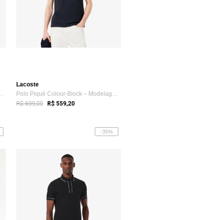
Lacoste
ck – Modelagem reta Bege
Polo Piqué Colour-Block – Modelagem reta Preto
R$ 699,00
R$ 559,20
-35%