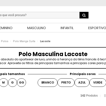
EMININO
MASCULINO
INFANTIL
ESPORTIV
Polos
Polo Manga Curta
Lacoste
Polo Masculina Lacoste
 absoluto do sportwear de luxo, unindo a herança do tênis francês à tec
scor. Aproveite os filtros de principais tamanhos e principais cores para
ipais tamanhos
Principais cores
M
G
GG
BRANCO
PRETO
AZUL
VERDE
142
Produtos