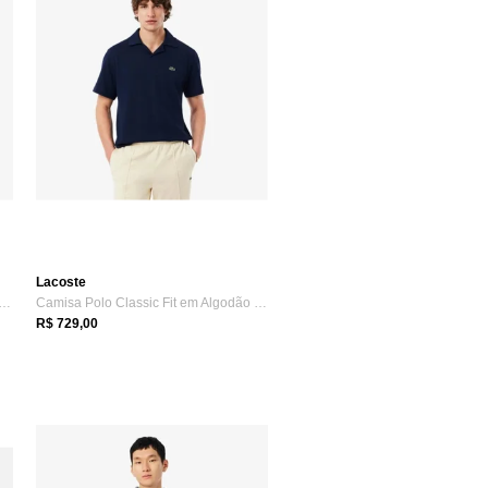
Lacoste
a Polo Piqué Modelagem ajustada com...
Camisa Polo Classic Fit em Algodão e Linho Azul
R$ 729,00