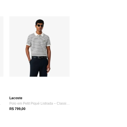
Lacoste
caimento ...
Polo em Petit Piqué Listrada – Classic F...
R$ 799,00