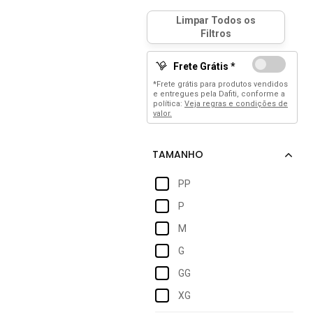
Frete Grátis *
*Frete grátis para produtos vendidos
e entregues pela Dafiti, conforme a
política:
Veja regras e condições de
valor.
PP
P
M
G
GG
XG