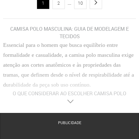
1
2
...
10
CAMISA POLO MASCULINA: GUIA DE MODELAGEM E
TECIDOS
Essencial para o homem que busca equilíbrio entre
formalidade e casualidade, a camisa polo masculina exige
atenção aos cortes anatômicos e às propriedades das
tramas, que definem desde o nível de respirabilidade até a
durabilidade da peça sob uso contínuo.
O QUE CONSIDERAR AO ESCOLHER CAMISA POLO
MASCULINA
Materiais
O algodão piquet é a escolha soberana pela sua estrutura em colmeia que
favorece a ventilação e possui alta resistência ao pilling. Versões em algodão egípcio ou
pima oferecem um brilho natural e toque sedoso superior para ocasiões formais. Já as
PUBLICIDADE
composições com poliéster de alta performance ou elastano garantem que a peça mantenha
a memória elástica e não amasse facilmente durante o dia.