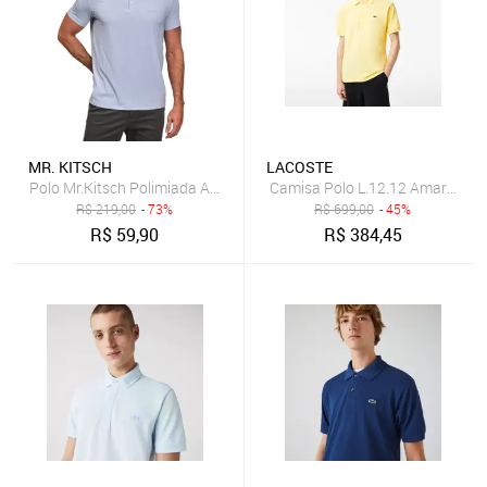
MR. KITSCH
LACOSTE
Polo Mr.Kitsch Polimiada Azul Claro
Camisa Polo L.12.12 Amarelo
R$
219,00
- 73%
R$
699,00
- 45%
R$
59,90
R$
384,45