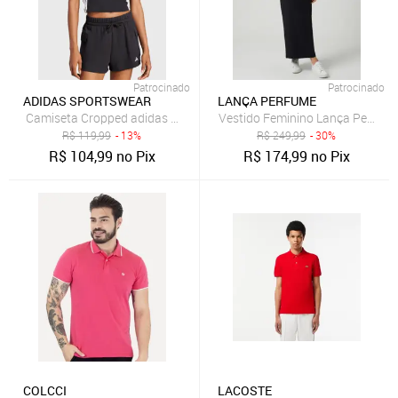
Patrocinado
Patrocinado
ADIDAS SPORTSWEAR
LANÇA PERFUME
Camiseta Cropped adidas Sportswear Ajustada 3 Stripes Preta
Vestido Feminino Lança Perfum
R$
119,99
- 13%
R$
249,99
- 30%
R$
104,99
no Pix
R$
174,99
no Pix
COLCCI
LACOSTE