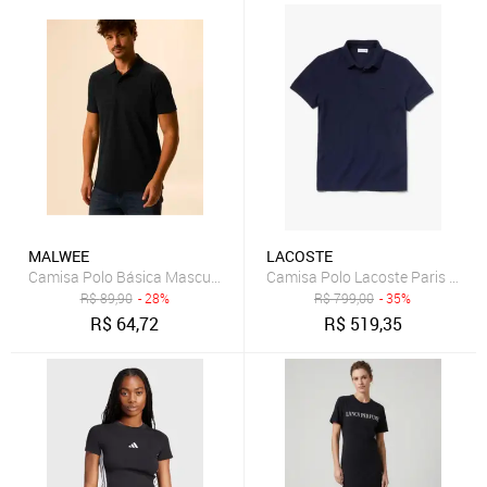
MALWEE
LACOSTE
Camisa Polo Básica Masculina Gola Retilínea Em Piquet Stretch
Camisa Polo Lacoste Paris Regul
R$
89,90
- 28%
R$
799,00
- 35%
R$
64,72
R$
519,35