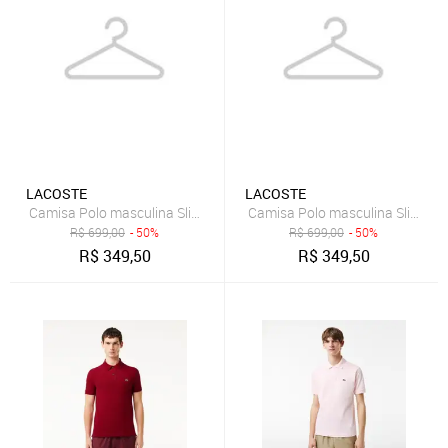
LACOSTE
LACOSTE
Camisa Polo masculina Slim Fit em petit piquet Azul
Camisa Polo masculina Slim Fit e
R$
699,00
- 50%
R$
699,00
- 50%
R$
349,50
R$
349,50