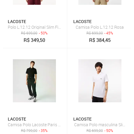
LACOSTE
LACOSTE
Polo L.12.12 Original Slim Fit Vinho
Camisa Polo L.12.12 Rosa
R$
699,00
- 50%
R$
699,00
- 45%
R$
349,50
R$
384,45
LACOSTE
LACOSTE
Camisa Polo Lacoste Paris Regular Fit em piquet de Algodão Stretch
Camisa Polo masculina Slim Fit 
R$
799,00
- 35%
R$
699,00
- 50%