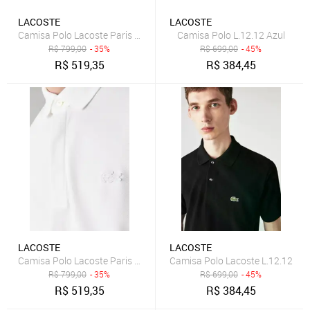
LACOSTE
LACOSTE
Camisa Polo L.12.12 Azul
R$
799,00
- 35%
R$
699,00
- 45%
R$
519,35
R$
384,45
LACOSTE
LACOSTE
Camisa Polo Lacoste Paris Regular Fit Masculina em piquet de Algo
Camisa Polo Lacoste L.12.12
R$
799,00
- 35%
R$
699,00
- 45%
R$
519,35
R$
384,45