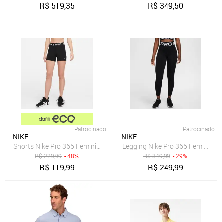
R$
519,35
R$
349,50
Patrocinado
Patrocinado
NIKE
NIKE
Shorts Nike Pro 365 Feminino
Legging Nike Pro 365 Feminina
R$
229,99
- 48%
R$
349,99
- 29%
R$
119,99
R$
249,99