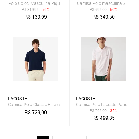
Polo Colcci Masculina Piquet Friso Logo Bordado Rosa
Camisa Polo masculina Slim Fit 
R$
319,99
- 56%
R$
699,00
- 50%
R$
139,99
R$
349,50
LACOSTE
LACOSTE
Camisa Polo Classic Fit em Algodão e Linho Azul
Camisa Polo Lacoste Paris Regul
R$
769,00
- 35%
R$
729,00
R$
499,85