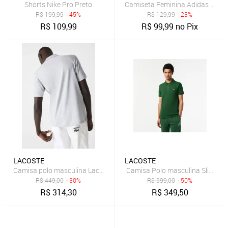
Shorts Nike Pro Preto
Camiseta Feminina Adidas Origi
R$
199,99
- 45%
R$
129,99
- 23%
R$
109,99
R$
99,99
no Pix
LACOSTE
LACOSTE
Camisa polo masculina Lacoste mescla
Camisa Polo masculina Slim Fit 
R$
449,00
- 30%
R$
699,00
- 50%
R$
314,30
R$
349,50