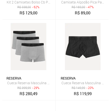
Kit 2 Camisetas Bolso Cb Pica-Pau Xadrez Reserva - PRETO/BRANCO
Camiseta Algodão Pica Pau Sel
R$
338,00
- 62%
R$
169,00
- 47%
R$
129,00
R$
89,00
RESERVA
RESERVA
Cueca Reserva Masculina Boxer Grey Woodpecker Cotton Cinza Me
Cueca Reserva Masculina Boxer
R$
395,99
- 29%
R$
149,99
- 20%
R$
280,49
R$
119,99