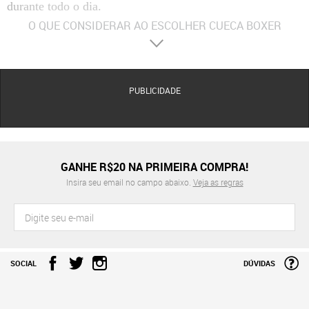
durante todo o dia.
O QUE CONSIDERAR AO ESCOLHER CUECA BOXER
RESERVA
Materiais
: Produzida majoritariamente com algodão de fibra longa ou fibras de modal, que
oferecem um toque sedoso, propriedades hipoalergênicas e uma alta capacidade de
absorção, mantendo a região íntima seca.
PUBLICIDADE
Conforto
: O cós elástico de baixa pressão é desenvolvido para se adaptar ao diâmetro da
cintura sem causar marcas ou compressão, garantindo que a cueca permaneça no lugar
independentemente da intensidade dos movimentos.
Acabamento
: Apresenta costuras planas (Flatlock) que eliminam o atrito com a pele, forros
duplos frontais para suporte otimizado e bordados do pica-pau que mantêm a integridade
GANHE R$20 NA PRIMEIRA COMPRA!
visual após sucessivos ciclos de lavagem.
Insira seu email no campo abaixo.
Veja as regras
Durabilidade
: As tramas são tratadas para resistir ao pilling e ao relaxamento excessivo das
fibras de elastano, assegurando que o ajuste boxer se mantenha firme e estruturado por
muito mais tempo.
Modelos Focados em Estilo e Suporte Diário
Para o cotidiano ágil, as versões lisas e em kits oferecem a
SOCIAL
DÚVIDAS
praticidade necessária com custo-benefício. Já os modelos
estampados ou com logomania são ideais para homens que