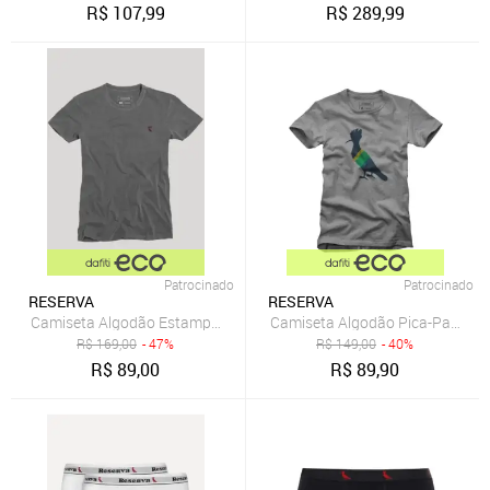
R$
107,99
R$
289,99
Patrocinado
Patrocinado
RESERVA
RESERVA
Camiseta Algodão Estampada Sb Notificação Reserva
Camiseta Algodão Pica-Pau Patr
R$
169,00
- 47%
R$
149,00
- 40%
R$
89,00
R$
89,90