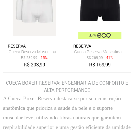
RESERVA
RESERVA
Cueca Reserva Masculina Boxer Basic Logo Branca Pack 2UN
Cueca Reserva Masculina Boxer
R$
239,99
- 15%
R$
269,99
- 41%
R$
203,99
R$
159,99
CUECA BOXER RESERVA: ENGENHARIA DE CONFORTO E
ALTA PERFORMANCE
A Cueca Boxer Reserva destaca-se por sua construção
anatômica que prioriza a saúde da pele e o suporte
muscular leve, utilizando fibras naturais que garantem
respirabilidade superior e uma gestão eficiente da umidade