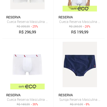
RESERVA
RESERVA
Cueca Reserva Masculina Boxer Grey Woodpecker Cotton Branca 
Cueca Reserva Masculina Boxer
R$
395,99
- 25%
R$
269,99
- 26%
R$
296,99
R$
199,99
RESERVA
RESERVA
Cueca Reserva Masculina Boxer Red Woodpecker Cotton Branca
Sunga Reserva Masculina New Su
R$
169,99
- 36%
R$
319,99
- 9%