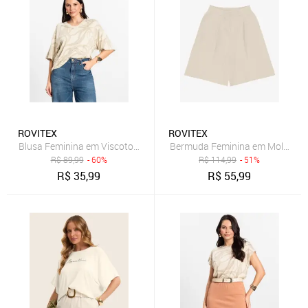
ROVITEX
ROVITEX
Blusa Feminina em Viscotorcion Rovitex Bege
Bermuda Feminina em Moletinho
R$
89,99
- 60%
R$
114,99
- 51%
R$
35,99
R$
55,99