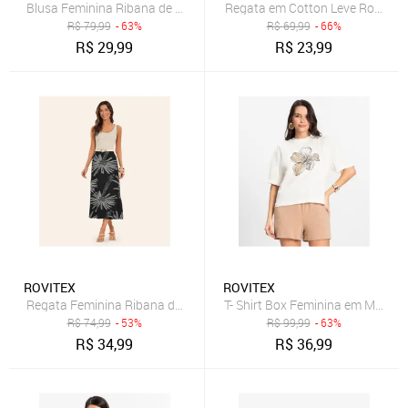
Blusa Feminina Ribana de Viscose Rovitex Bege
Regata em Cotton Leve Rovitex 
R$
79,99
- 63%
R$
69,99
- 66%
R$
29,99
R$
23,99
ROVITEX
ROVITEX
Regata Feminina Ribana de Viscose Rovitex Bege
T- Shirt Box Feminina em Meia M
R$
74,99
- 53%
R$
99,99
- 63%
R$
34,99
R$
36,99