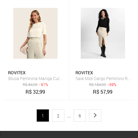
ROVITEX
ROVITEX
Blusa Feminina Manga Curta Visco Tricot Rovitex Bege
Saia Midi Cargo Feminino Rovite
R$
84,99
- 61%
R$
184,99
- 69%
R$
32,99
R$
57,99
1
2
...
6