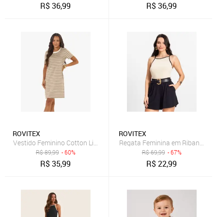
R$
36,99
R$
36,99
ROVITEX
ROVITEX
Vestido Feminino Cotton Listrado Rovitex Bege
Regata Feminina em Ribana de V
R$
89,99
- 60%
R$
69,99
- 67%
R$
35,99
R$
22,99