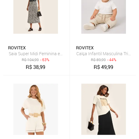
ROVITEX
ROVITEX
Saia Super Midi Feminina em Cotton leve Rovitex Bege
Calça Infantil Masculina Trick Ni
R$
104,99
- 63%
R$
89,99
- 44%
R$
38,99
R$
49,99