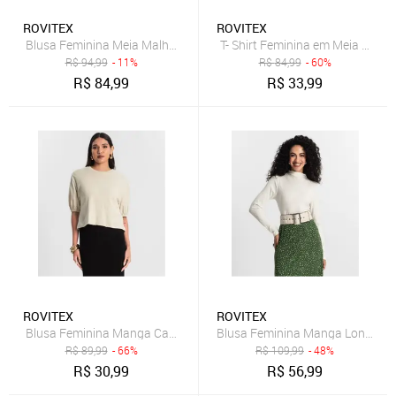
ROVITEX
ROVITEX
Blusa Feminina Meia Malha Linho Rovitex Bege
T- Shirt Feminina em Meia Malha
R$
94,99
- 11%
R$
84,99
- 60%
R$
84,99
R$
33,99
ROVITEX
ROVITEX
Blusa Feminina Manga Camponesa Rovitex Bege
Blusa Feminina Manga Longa Ri
R$
89,99
- 66%
R$
109,99
- 48%
R$
30,99
R$
56,99