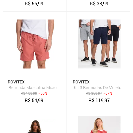
R$
55,99
R$
38,99
ROVITEX
ROVITEX
Bermuda Masculina Microfibra Rovitex Laranja
Kit 3 Bermudas De Moletom Masc
R$
109,99
- 50%
R$
359,97
- 67%
R$
54,99
R$
119,97