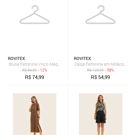
ROVITEX
ROVITEX
Blusa Feminina Visco Maquinetado Estampada Rovitex Preto
Calça Feminina em Molecotton d
R$
84,99
- 12%
R$
129,99
- 58%
R$
74,99
R$
54,99