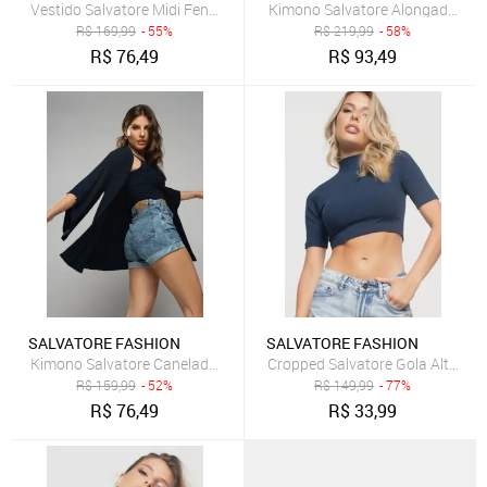
Vestido Salvatore Midi Fenda Canelado Azul Marinho
Kimono Salvatore Alongado Man
R$
169,99
- 55%
R$
219,99
- 58%
R$
76,49
R$
93,49
SALVATORE FASHION
SALVATORE FASHION
Kimono Salvatore Canelado Azul Marinho
Cropped Salvatore Gola Alta Co
R$
159,99
- 52%
R$
149,99
- 77%
R$
76,49
R$
33,99