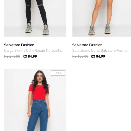
Salvatore Fashion
Salvatore Fashion
Calça Skinny Com Rasgo No Joelho Salvato...
Saia Jeans Curta Salvatore Fashion
R$ 279,99
R$ 199,99
R$ 84,99
R$ 84,99
-73%