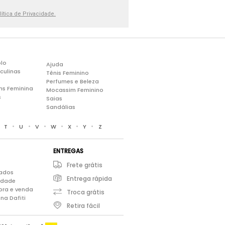
lítica de Privacidade.
lo
Ajuda
culinas
Tênis Feminino
Perfumes e Beleza
ns Feminina
Mocassim Feminino
s
Saias
Sandálias
•
•
•
•
•
•
•
T
U
V
W
X
Y
Z
ENTREGAS
Frete grátis
iados
Entrega rápida
cidade
pra e venda
Troca grátis
na Dafiti
Retira fácil