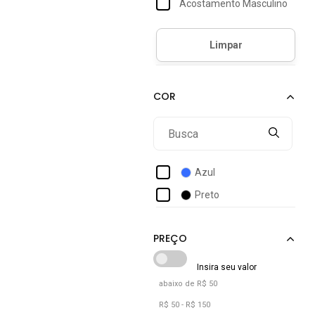
Acostamento Masculino
Act Feminino
Activitta
Actvitta
Ad Life Style
Addan
Adidas
Adidas Originals
Azul
Adidas Performance
Preto
Adidas Sportswear
Adrun
Aeropostale
Aleatory
abaixo de R$ 50
Alkary
R$ 50 - R$ 150