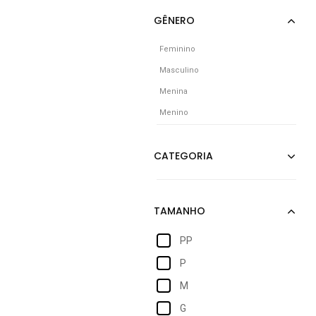
Feminino
Masculino
Menina
Menino
PP
P
M
G