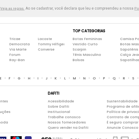
.
Ao se cadastrar, você declara que leu e compreendeu a nossa
Veja as regras.
Po
TOP CATEGORIAS
Tricae
Lacoste
Botas Femininas
Camisa Po
Democrata
Tommy Hilfiger
Vestido Curto
Botas Mas
Via Marte
Converse
Scarpin
Sapatênis
Forum
Tênis Masculino
Calça Jea
Ray-Ban
Bolsas
Sapatilha
•
•
•
•
•
•
•
•
•
•
•
•
•
•
E
F
G
H
I
J
K
L
M
N
O
P
Q
R
S
DAFITI
entes
Acessibilidade
Sustentabilidade
Sobre Dafiti
Programa de afil
luções
Institucional
Política de priva
Trabalhe conosco
Contrato de com
moda
Nossos fornecedores
É seguro comprar 
Quero vender na Dafiti
Anuncie Conosco