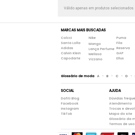
Válido apenas em produtos selecionados
MARCAS MAIS BUSCADAS
Colcci
Nike
Puma
Santa Lolla
Fila
Mango
Adidas
Reserva
Lança Perfume
Calvin Klein
GAP
Melissa
Capodarte
Ellus
Vizzano
•
•
•
•
Glossário de moda
A
B
C
D
SOCIAL
AJUDA
Dafiti Blog
Dúvidas frequ
Facebook
Atendimento
Instagram
Trocas e devo
TikTok
Mapa do site
Glossário da 
Termos de uso