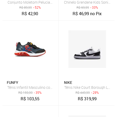
Conjunto Moletom Peluciado Paris Dream - Azul Marinho
Chinelo Grendene Kids Sonic Azu
R$
89,99
- 52%
R$
69,99
- 33%
R$
42,90
R$
46,99
no Pix
FUNFY
NIKE
Tênis Nike Court Borough Low Rec
R$
159,99
- 35%
R$
449,99
- 29%
R$
103,55
R$
319,99