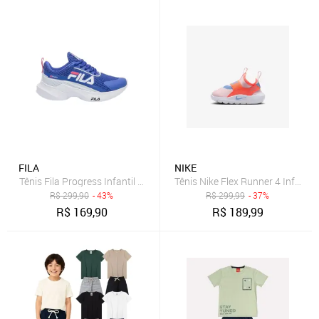
FILA
NIKE
Tênis Fila Progress Infantil - Azul - Fila
Tênis Nike Flex Runner 4 Infantil
R$
299,90
- 43%
R$
299,99
- 37%
R$
169,90
R$
189,99