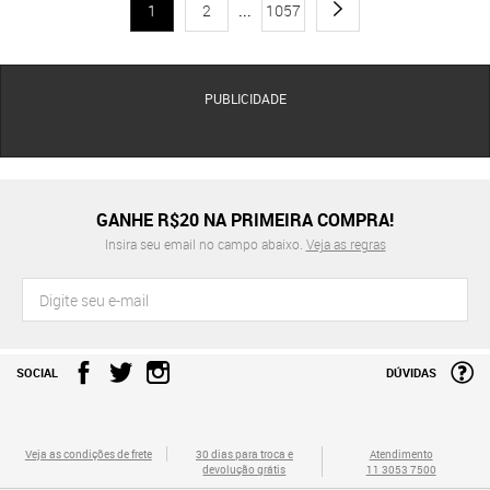
1
2
...
1057
PUBLICIDADE
GANHE R$20 NA PRIMEIRA COMPRA!
Insira seu email no campo abaixo.
Veja as regras
SOCIAL
DÚVIDAS
Veja as condições de frete
30 dias para troca e
Atendimento
devolução grátis
11 3053 7500