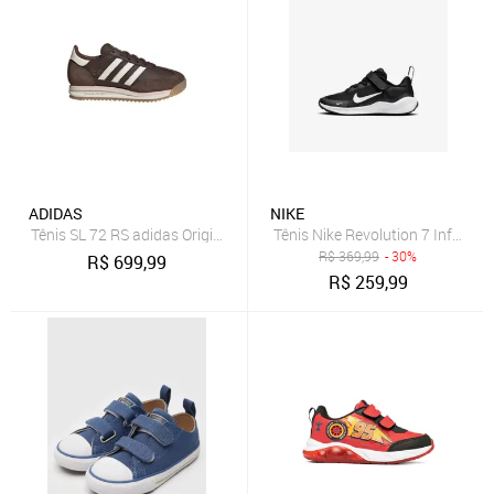
ADIDAS
NIKE
Tênis SL 72 RS adidas Originals Marrom
Tênis Nike Revolution 7 Infantil
R$
369,99
- 30%
R$
699,99
R$
259,99