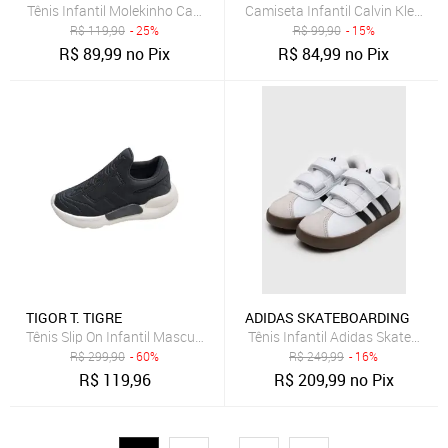
Tênis Infantil Molekinho Cano Baixo Azul Marinho
Camiseta Infantil Calvin Klein M
R$
119,90
- 25%
R$
99,90
- 15%
R$
89,99
no Pix
R$
84,99
no Pix
TIGOR T. TIGRE
ADIDAS SKATEBOARDING
Tênis Slip On Infantil Masculino Tigor T. Tigre
Tênis Infantil Adidas Skateboar
R$
299,90
- 60%
R$
249,99
- 16%
R$
119,96
R$
209,99
no Pix