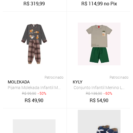
R$
319,99
R$
114,99
no Pix
Patrocinado
Patrocinado
MOLEKADA
KYLY
Pijama Molekada Infantil Menino Longo Preguiça
Conjunto Infantil Menino Letteri
R$
99,90
- 50%
R$
136,90
- 60%
R$
49,90
R$
54,90