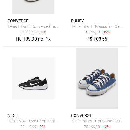
CONVERSE
FUNFY
Tênis Infantil Converse Chuck Taylor All S Azul
R$
209,90
- 33%
R$
159,99
- 35%
R$
139,90
no Pix
R$
103,55
NIKE
CONVERSE
Tênis Nike Revolution 7 Infantil
Tênis Infantil Converse Casual A
R$
449,99
- 29%
R$
199,90
- 42%