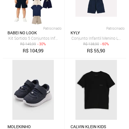
Patrocinado
Patrocinado
BABEI NO LOOK
KYLY
Kit Sortido 5 Conjuntos Infantil Menino de Camiseta + Bermuda - Ba
Conjunto Infantil Menino Letteri
R$
149,99
- 30%
R$
138,90
- 60%
R$
104,99
R$
55,90
MOLEKINHO
CALVIN KLEIN KIDS