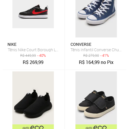
NIKE
CONVERSE
Tênis Nike Court Borough Low Recraft Infantil
Tênis Infantil Converse Chuck Tay
R$
449,99
- 40%
R$
279,90
- 41%
R$
269,99
R$
164,99
no Pix