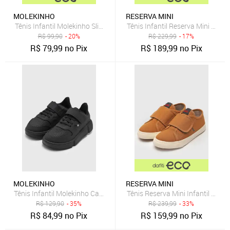
MOLEKINHO
RESERVA MINI
Tênis Infantil Molekinho Slip On Preto
Tênis Infantil Reserva Mini Logo
R$
99,90
- 20%
R$
229,99
- 17%
R$
79,99
no Pix
R$
189,99
no Pix
MOLEKINHO
RESERVA MINI
Tênis Infantil Molekinho Casual Preto
Tênis Reserva Mini Infantil Log
R$
129,90
- 35%
R$
239,99
- 33%
R$
84,99
no Pix
R$
159,99
no Pix