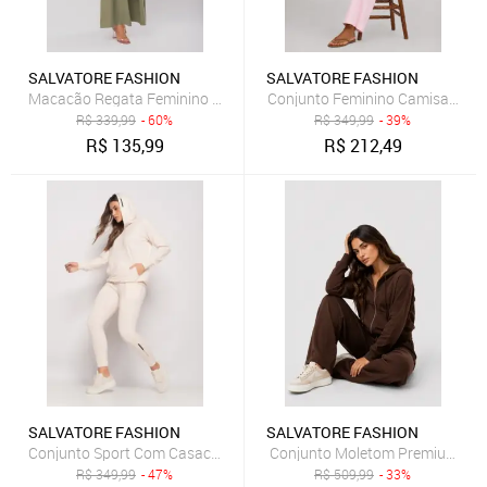
SALVATORE FASHION
SALVATORE FASHION
Macacão Regata Feminino Alfaiataria Pantalona Salvatore Fashion
Conjunto Feminino Camisa e Cal
R$
339,99
- 60%
R$
349,99
- 39%
R$
135,99
R$
212,49
SALVATORE FASHION
SALVATORE FASHION
Conjunto Sport Com Casaco Capuz e Jogger Moletinho Salvatore M
Conjunto Moletom Premium Cas
R$
349,99
- 47%
R$
509,99
- 33%