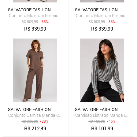
SALVATORE FASHION
SALVATORE FASHION
Conjunto Moletom Premium Casaco Com bolsos e Wide Leg Salvato
Conjunto Moletom Premium Casa
R$
509,99
- 33%
R$
509,99
- 33%
R$
339,99
R$
339,99
SALVATORE FASHION
SALVATORE FASHION
Conjunto Camisa Manga Curta e Calça Pantalona Salvatore Marro
Camisão Listrado Manga Longa 
R$
339,99
- 38%
R$
189,99
- 46%
R$
212,49
R$
101,99