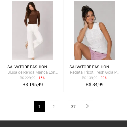
SALVATORE FASHION
SALVATORE FASHION
Blusa de Renda Manga Longa com Gola Alta Salvatore Marrom
Regata Tricot Fresh Gola Polo S
R$
229,99
- 15%
R$
139,99
- 39%
R$
195,49
R$
84,99
1
2
...
37