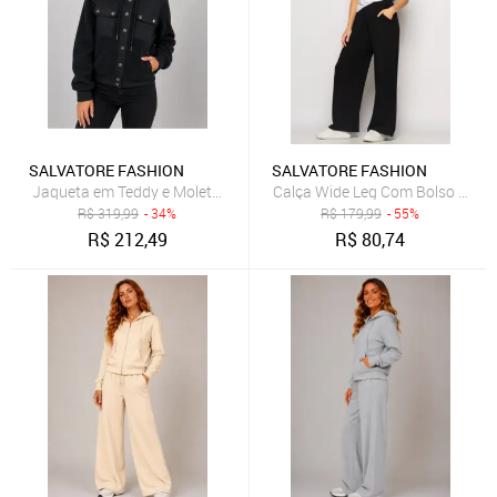
SALVATORE FASHION
SALVATORE FASHION
Jaqueta em Teddy e Moletom Premium Salvatore Preto
Calça Wide Leg Com Bolso Malha
R$
319,99
- 34%
R$
179,99
- 55%
R$
212,49
R$
80,74