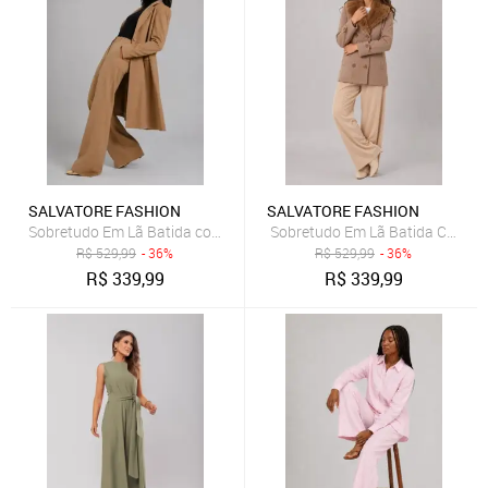
SALVATORE FASHION
SALVATORE FASHION
Sobretudo Em Lã Batida com Faixa para Amarração Salvatore Bege
Sobretudo Em Lã Batida Com Tex
R$
529,99
- 36%
R$
529,99
- 36%
R$
339,99
R$
339,99