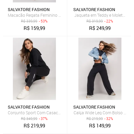
SALVATORE FASHION
SALVATORE FASHION
Macacão Regata Feminino Alfaiataria Pantalona Salvatore Fashion
Jaqueta em Teddy e Moletom Pr
R$
339,99
- 53%
R$
319,99
- 22%
R$
159,99
R$
249,99
SALVATORE FASHION
SALVATORE FASHION
Conjunto Sport Com Casaco Capuz e Jogger Moletinho Salvatore Pr
Calça Wide Leg Com Bolso Molet
R$
349,99
- 37%
R$
219,99
- 32%
R$
219,99
R$
149,99