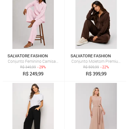
SALVATORE FASHION
SALVATORE FASHION
Conjunto Feminino Camisa e Calça Pantalona Salvatore Rosa
Conjunto Moletom Premium Cas
R$
349,99
- 29%
R$
509,99
- 22%
R$
249,99
R$
399,99