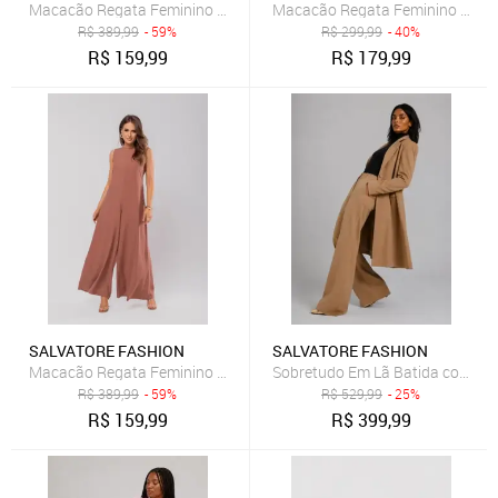
Macacão Regata Feminino Alfaiataria Pantalona Salvatore Fashion 
Macacão Regata Feminino Alfaiat
R$
389,99
- 59%
R$
299,99
- 40%
R$
159,99
R$
179,99
SALVATORE FASHION
SALVATORE FASHION
Macacão Regata Feminino Alfaiataria Pantalona Salvatore Fashio
Sobretudo Em Lã Batida com Fai
R$
389,99
- 59%
R$
529,99
- 25%
R$
159,99
R$
399,99