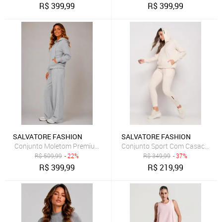
R$
399,99
R$
399,99
SALVATORE FASHION
SALVATORE FASHION
Conjunto Moletom Premium Casaco Com bolsos e Wide Leg Salvato
Conjunto Sport Com Casaco Capu
R$
509,99
- 22%
R$
349,99
- 37%
R$
399,99
R$
219,99