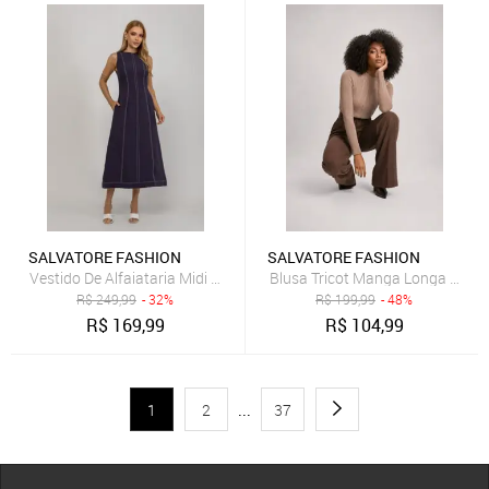
SALVATORE FASHION
SALVATORE FASHION
Vestido De Alfaiataria Midi Com Costura Contrastantes Salvatore Az
Blusa Tricot Manga Longa Gola 
R$
249,99
- 32%
R$
199,99
- 48%
R$
169,99
R$
104,99
1
2
...
37