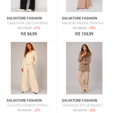
SALVATORE FASHION
SALVATORE FASHION
Calça Wide Leg Com Bolso Malha Salvatore Fashion Preto
Macacão Regata Feminino Alfaia
R$
179,99
- 47%
R$
389,99
- 59%
R$
94,99
R$
159,99
SALVATORE FASHION
SALVATORE FASHION
Conjunto Moletom Premium Casaco Com bolsos e Wide Leg Salvato
Sobretudo Em Lã Batida Com Tex
R$
509,99
- 22%
R$
529,99
- 25%