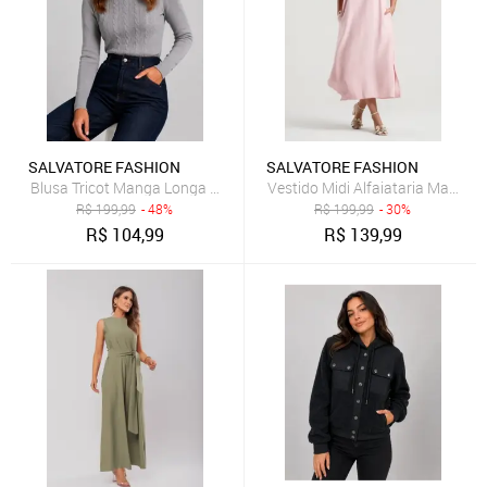
SALVATORE FASHION
SALVATORE FASHION
Blusa Tricot Manga Longa Gola Alta com Tranças Salvatore Cinza
Vestido Midi Alfaiataria Marran
R$
199,99
- 48%
R$
199,99
- 30%
R$
104,99
R$
139,99