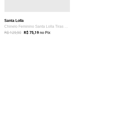
Santa Lolla
Chinelo Feminino Santa Lolla Tiras Finas Pink
R$ 129,90
R$ 75,19
no Pix