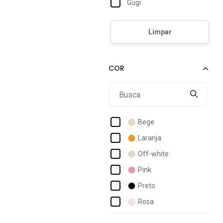
Gugi
40
Havaianas
40/41
Kenner
Minipé
Redley
Santa Lolla
Valentina Kister
Worldcolors
Bege
Laranja
Off-white
Pink
Preto
Rosa
Verde