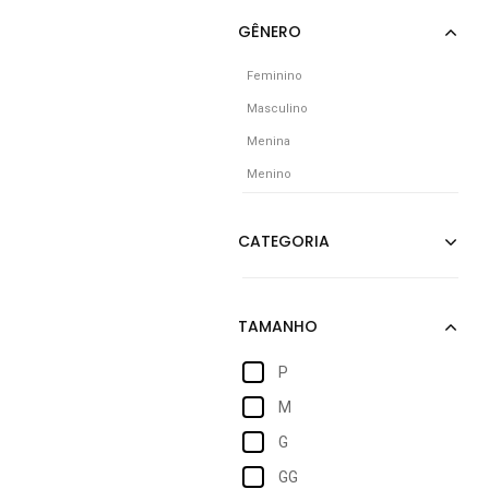
Feminino
Masculino
Menina
Menino
P
M
G
GG