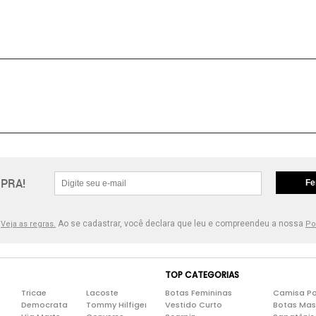
PRA!
Fe
.
Ao se cadastrar, você declara que leu e compreendeu a nossa
Veja as regras.
Po
TOP CATEGORIAS
Tricae
Lacoste
Botas Femininas
Camisa Po
Democrata
Tommy Hilfiger
Vestido Curto
Botas Mas