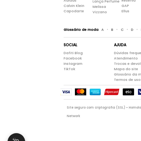
Adidas
Reserva
Lança Perfume
Calvin Klein
GAP
Melissa
Capodarte
Ellus
Vizzano
•
•
•
•
Glossário de moda
A
B
C
D
SOCIAL
AJUDA
Dafiti Blog
Dúvidas frequ
Facebook
Atendimento
Instagram
Trocas e devo
TikTok
Mapa do site
Glossário da 
Termos de uso
Site seguro com criptografia (SSL) • Homo
Network