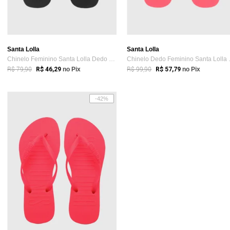
Santa Lolla
Santa Lolla
Chinelo Feminino Santa Lolla Dedo Preta
Chinelo D
R$ 79,90
R$ 99,90
R$ 46,29
no Pix
R$ 57,79
no Pix
-42%