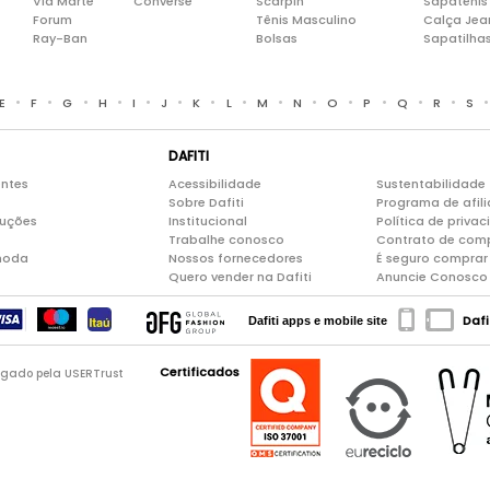
Via Marte
Converse
Scarpin
Sapatênis
Forum
Tênis Masculino
Calça Jea
Ray-Ban
Bolsas
Sapatilha
•
•
•
•
•
•
•
•
•
•
•
•
•
•
E
F
G
H
I
J
K
L
M
N
O
P
Q
R
S
DAFITI
entes
Acessibilidade
Sustentabilidade
Sobre Dafiti
Programa de afil
luções
Institucional
Política de priva
Trabalhe conosco
Contrato de com
moda
Nossos fornecedores
É seguro comprar 
Quero vender na Dafiti
Anuncie Conosco
Dafi
Dafiti apps e mobile site
Certificados
logado pela USERTrust