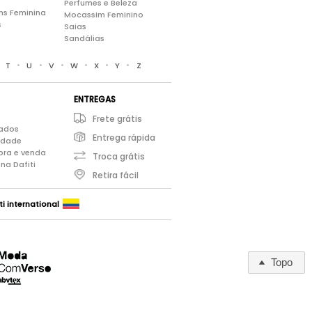
Perfumes e Beleza
ns Feminina
Mocassim Feminino
s
Saias
Sandálias
•
•
•
•
•
•
•
T
U
V
W
X
Y
Z
ENTREGAS
Frete grátis
iados
Entrega rápida
cidade
pra e venda
Troca grátis
na Dafiti
Retira fácil
ti international
Topo