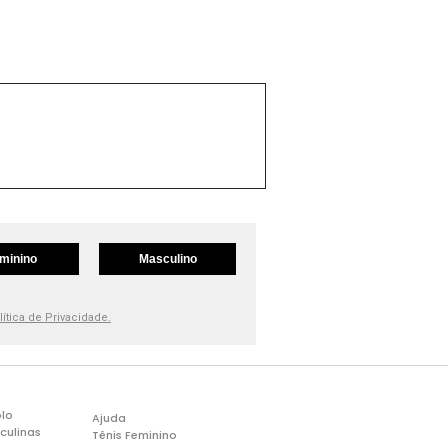
minino
Masculino
lítica de Privacidade.
lo
Ajuda
culinas
Tênis Feminino