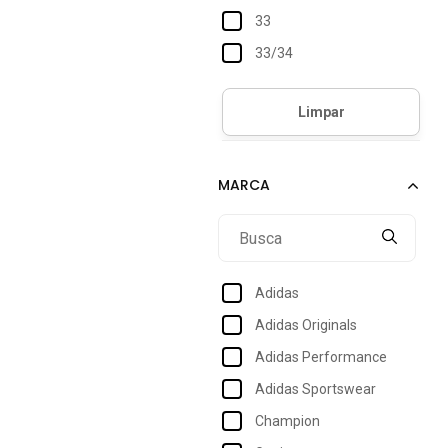
33
33/34
34
34/35
35
35/36
36
36/37
37
Adidas
37/38
Adidas Originals
38
Adidas Performance
38/39
Adidas Sportswear
39
Champion
39/40