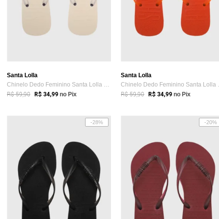
Santa Lolla
Santa Lolla
Chinelo Dedo Feminino Santa Lolla Off-White
Chinelo D
R$ 59,90
R$ 59,90
R$ 34,99
no Pix
R$ 34,99
no Pix
-28%
-20%