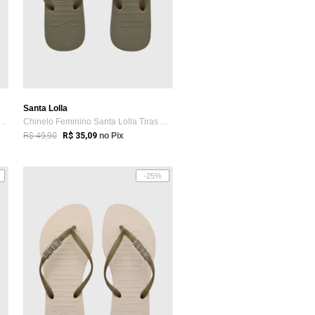
Santa Lolla
edo Feminino Santa Lolla Laranja
Chinelo Feminino Santa Lolla Tiras Verde
R$ 49,90
R$ 35,09
no Pix
-25%