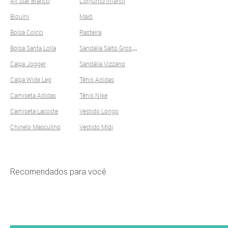
All Star Branco
Conjunto Infantil
Biquini
Maiô
Bolsa Colcci
Rasteira
S
andália Salto Grosso
Bolsa Santa Lolla
Calça Jogger
Sandália Vizzano
Calça Wide Leg
Tênis Adidas
Camiseta Adidas
Tênis Nike
Camiseta Lacoste
Vestido Longo
Chinelo Masculino
Vestido Midi
Recomendados para você