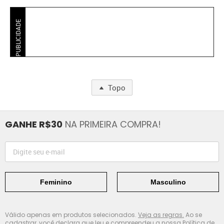
PUBLICIDADE
Topo
GANHE R$30
NA PRIMEIRA COMPRA!
Feminino
Masculino
Válido apenas em produtos selecionados.
Veja as regras.
Ao se
cadastrar, você declara que leu e compreendeu a nossa
Política de