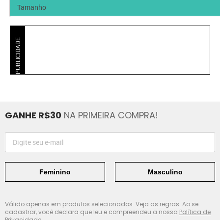
PUBLICIDADE
GANHE R$30
NA PRIMEIRA COMPRA!
Feminino
Masculino
Válido apenas em produtos selecionados.
Veja as regras.
Ao se
cadastrar, você declara que leu e compreendeu a nossa
Política de
Privacidade.