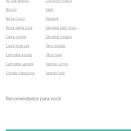
All Star Branco
Conjunto Infantil
Biquini
Maiô
Bolsa Colcci
Rasteira
S
andália Salto Grosso
Bolsa Santa Lolla
Calça Jogger
Sandália Vizzano
Calça Wide Leg
Tênis Adidas
Camiseta Adidas
Tênis Nike
Camiseta Lacoste
Vestido Longo
Chinelo Masculino
Vestido Midi
Recomendados para você