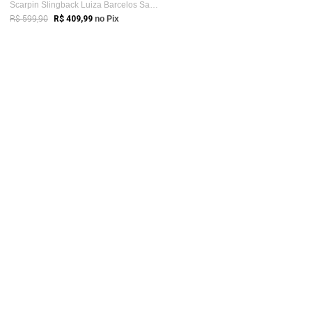
Scarpin Slingback Luiza Barcelos Salto A...
R$ 599,90
R$ 409,99
no Pix