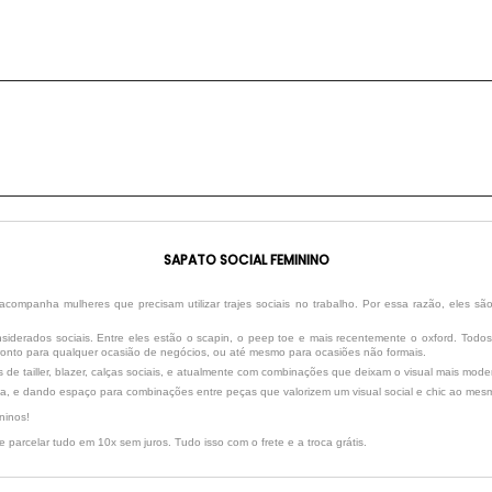
SAPATO SOCIAL FEMININO
acompanha mulheres que precisam utilizar trajes sociais no trabalho. Por essa razão, eles sã
siderados sociais. Entre eles estão o scapin, o peep toe e mais recentemente o oxford. Todo
 pronto para qualquer ocasião de negócios, ou até mesmo para ocasiões não formais.
 de tailler, blazer, calças sociais, e atualmente com combinações que deixam o visual mais mode
a, e dando espaço para combinações entre peças que valorizem um visual social e chic ao mes
ninos!
parcelar tudo em 10x sem juros. Tudo isso com o frete e a troca grátis.