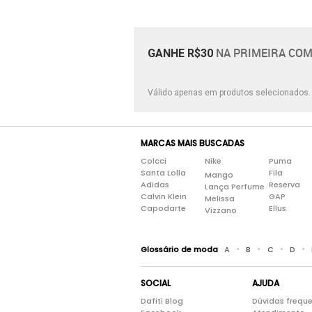
NA PRIMEIRA COM
GANHE R$30
Válido apenas em produtos selecionados
MARCAS MAIS BUSCADAS
Colcci
Nike
Puma
Santa Lolla
Fila
Mango
Adidas
Reserva
Lança Perfume
Calvin Klein
GAP
Melissa
Capodarte
Ellus
Vizzano
•
•
•
•
Glossário de moda
A
B
C
D
SOCIAL
AJUDA
Dafiti Blog
Dúvidas frequ