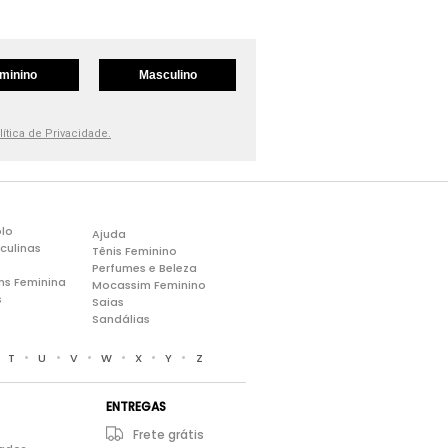
minino
Masculino
lítica de Privacidade.
lo
Ajuda
culinas
Tênis Feminino
Perfumes e Beleza
ns Feminina
Mocassim Feminino
s
Saias
Sandálias
•
•
•
•
•
•
•
T
U
V
W
X
Y
Z
ENTREGAS
Frete grátis