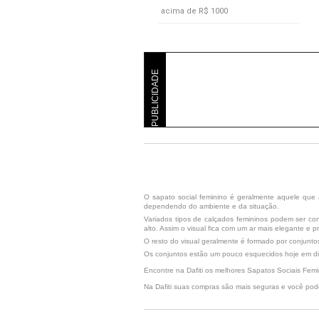
acima de R$ 1000
PUBLICIDADE
O sapato social feminino é geralmente aquele que 
dependendo do ambiente e da situação.
Variados tipos de calçados femininos podem ser con
alto. Assim o visual fica com um ar mais elegante e
O resto do visual geralmente é formado por conjuntos
Os conjuntos estão um pouco esquecidos hoje em di
Encontre na Dafiti os melhores Sapatos Sociais Femi
Na Dafiti suas compras são mais seguras e você pode 