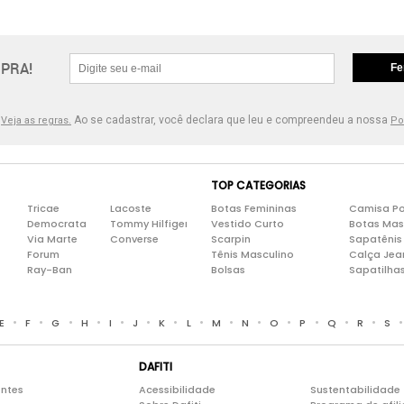
PRA!
Fe
.
Ao se cadastrar, você declara que leu e compreendeu a nossa
Veja as regras.
Po
TOP CATEGORIAS
Tricae
Lacoste
Botas Femininas
Camisa Po
Democrata
Tommy Hilfiger
Vestido Curto
Botas Mas
Via Marte
Converse
Scarpin
Sapatênis
Forum
Tênis Masculino
Calça Jea
Ray-Ban
Bolsas
Sapatilha
•
•
•
•
•
•
•
•
•
•
•
•
•
•
E
F
G
H
I
J
K
L
M
N
O
P
Q
R
S
DAFITI
entes
Acessibilidade
Sustentabilidade