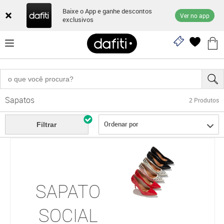
Baixe o App e ganhe descontos
Ver no app
exclusivos
Sapatos
2
Produtos
Ordenar por
Filtrar
SAPATO
SOCIAL