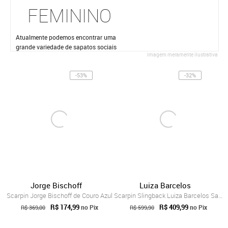
FEMININO
Atualmente podemos encontrar uma
grande variedade de sapatos sociais
Imagem meramente ilustrativa
femininos.
-53%
-32%
Jorge Bischoff
Luiza Barcelos
Scarpin Jorge Bischoff de Couro Azul
Scarpin Slingback Luiza Barcelos Salto A...
R$ 174,99
R$ 409,99
no Pix
no Pix
R$ 369,00
R$ 599,90