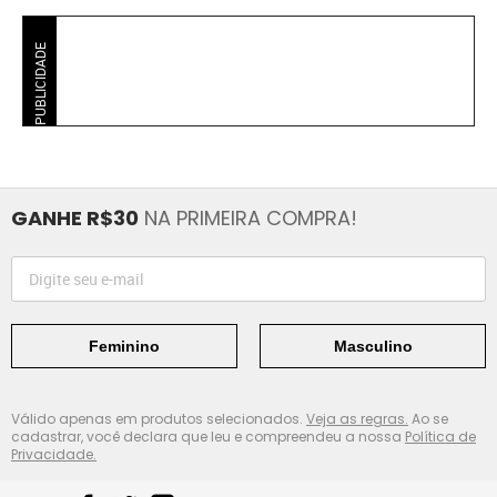
PUBLICIDADE
GANHE R$30
NA PRIMEIRA COMPRA!
Feminino
Masculino
Válido apenas em produtos selecionados.
Veja as regras.
Ao se
cadastrar, você declara que leu e compreendeu a nossa
Política de
Privacidade.