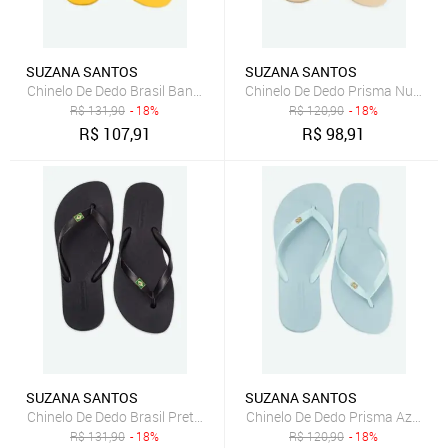
SUZANA SANTOS
SUZANA SANTOS
Chinelo De Dedo Brasil Bandeira Verde Amarelo Suzana Santos
Chinelo De Dedo Prisma Nude S
R$
131,90
- 18%
R$
120,90
- 18%
R$
107,91
R$
98,91
SUZANA SANTOS
SUZANA SANTOS
Chinelo De Dedo Brasil Preto Suzana Santos
Chinelo De Dedo Prisma Azul Su
R$
131,90
- 18%
R$
120,90
- 18%