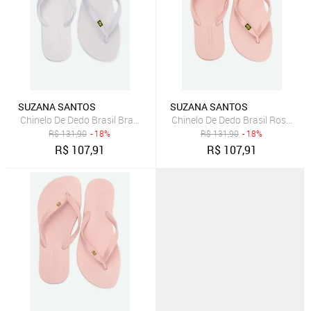
SUZANA SANTOS
SUZANA SANTOS
Chinelo De Dedo Brasil Branco Suzana Santos
Chinelo De Dedo Brasil Rosa Su
R$
131,90
- 18%
R$
131,90
- 18%
R$
107,91
R$
107,91