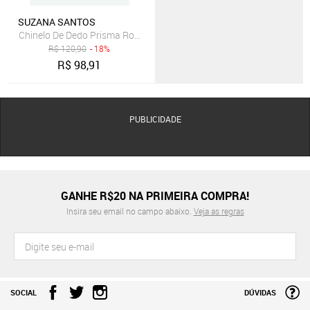
SUZANA SANTOS
Chinelo De Dedo Prisma Rosa Suzana Santos
R$
120,90
- 18%
R$
98,91
PUBLICIDADE
GANHE R$20 NA PRIMEIRA COMPRA!
Insira seu email no campo abaixo.
Veja as regras
SOCIAL
DÚVIDAS