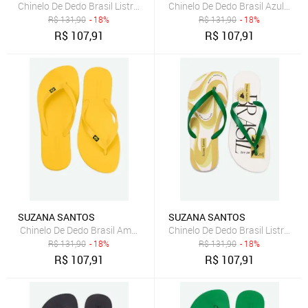
Chinelo De Dedo Brasil Listras Amarelo Suzana Santos
Chinelo De Dedo Brasil Azul Suz
R$
131,90
- 18%
R$
131,90
- 18%
R$
107,91
R$
107,91
SUZANA SANTOS
SUZANA SANTOS
Chinelo De Dedo Brasil Amarelo Suzana Santos
Chinelo De Dedo Brasil Listras 
R$
131,90
- 18%
R$
131,90
- 18%
R$
107,91
R$
107,91