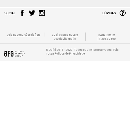
SOCIAL
DÚVIDAS
Veja as condições de frete
30 dias para troca e
Atendimento
devolução grátis
11 3053 7500
© Dafiti 2011 - 2020. Todos os direitos reservados. Veja
nossa
Política de Privacidade
.