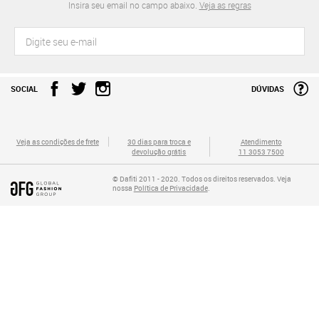
Insira seu email no campo abaixo.
Veja as regras
SOCIAL
DÚVIDAS
Veja as condições de frete
30 dias para troca e
Atendimento
devolução grátis
11 3053 7500
© Dafiti 2011 - 2020. Todos os direitos reservados. Veja
nossa
Política de Privacidade
.