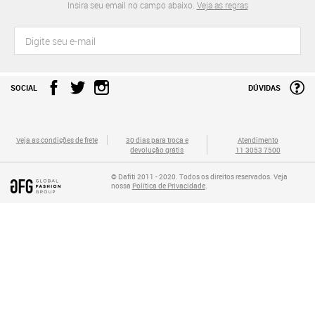
Insira seu email no campo abaixo.
Veja as regras
SOCIAL
DÚVIDAS
Veja as condições de frete
30 dias para troca e
Atendimento
devolução grátis
11 3053 7500
© Dafiti 2011 - 2020. Todos os direitos reservados. Veja
nossa
Política de Privacidade
.