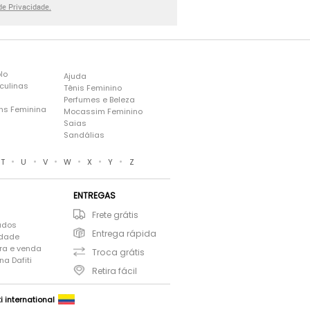
 de Privacidade.
lo
Ajuda
culinas
Tênis Feminino
Perfumes e Beleza
ns Feminina
Mocassim Feminino
s
Saias
Sandálias
•
•
•
•
•
•
T
U
V
W
X
Y
Z
ENTREGAS
Frete grátis
ados
Entrega rápida
idade
ra e venda
Troca grátis
a Dafiti
Retira fácil
ti international