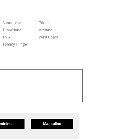
Santa Lolla
Triton
Timberland
Vizzano
TNG
West Coast
Tommy Hilfiger
minino
Masculino