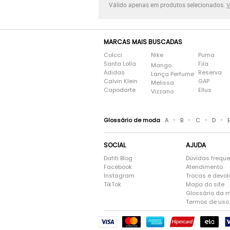
Válido apenas em produtos selecionados.
V
MARCAS MAIS BUSCADAS
Colcci
Nike
Puma
Santa Lolla
Fila
Mango
Adidas
Reserva
Lança Perfume
Calvin Klein
GAP
Melissa
Capodarte
Ellus
Vizzano
•
•
•
•
Glossário de moda
A
B
C
D
SOCIAL
AJUDA
Dafiti Blog
Dúvidas frequ
Facebook
Atendimento
Instagram
Trocas e devo
TikTok
Mapa do site
Glossário da 
Termos de uso