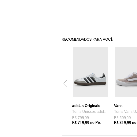
RECOMENDADOS PARA VOCÊ
adidas Originals
Vans
Tênis Unissex adidas Originals Samba OG Branco
R$ 799,99
R$ 599,99
R$ 719,99
no Pix
R$ 319,99
no 