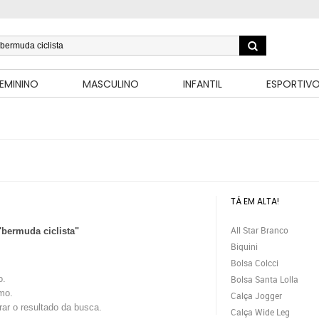
EMININO
MASCULINO
INFANTIL
ESPORTIV
TÁ EM ALTA!
All Star Branco
"bermuda ciclista"
Biquini
Bolsa Colcci
o.
Bolsa Santa Lolla
mo.
Calça Jogger
trar o resultado da busca.
Calça Wide Leg