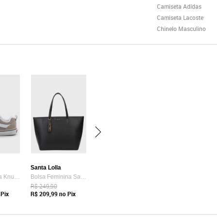
Camiseta Adidas
Camiseta Lacoste
Chinelo Masculino
Santa Lolla
Tênis Vans Ua Knu Skool Bege
Bolsa Feminina Santa Lolla Tote Preta
R$ 249,90
Pix
R$ 209,99
no Pix