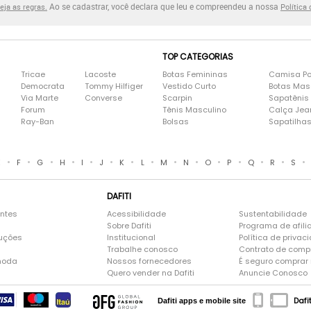
Ao se cadastrar, você declara que leu e compreendeu a nossa
eja as regras.
Política
TOP CATEGORIAS
Tricae
Lacoste
Botas Femininas
Camisa Po
Democrata
Tommy Hilfiger
Vestido Curto
Botas Mas
Via Marte
Converse
Scarpin
Sapatênis
Forum
Tênis Masculino
Calça Jea
Ray-Ban
Bolsas
Sapatilha
•
•
•
•
•
•
•
•
•
•
•
•
•
•
•
E
F
G
H
I
J
K
L
M
N
O
P
Q
R
S
DAFITI
entes
Acessibilidade
Sustentabilidade
Sobre Dafiti
Programa de afili
luções
Institucional
Política de privac
Trabalhe conosco
Contrato de comp
moda
Nossos fornecedores
É seguro comprar n
Quero vender na Dafiti
Anuncie Conosco
Dafi
Dafiti apps e mobile site