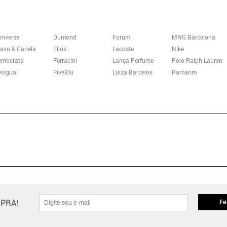
onverse
Dumond
Forum
MNG Barcelona
avo & Canela
Ellus
Lacoste
Nike
emocrata
Ferracini
Lança Perfume
Polo Ralph Lauren
sigual
FiveBlu
Luiza Barcelos
Ramarim
PRA!
Fe