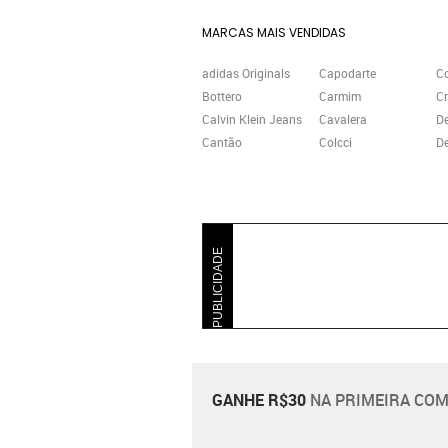
MARCAS MAIS VENDIDAS
adidas Originals
Capodarte
C
Bottero
Carmim
Cr
Calvin Klein Jeans
Cavalera
D
Cantão
Colcci
De
PUBLICIDADE
GANHE R$30
NA PRIMEIRA COM