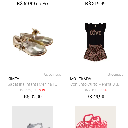
R$
59,99
no Pix
R$
319,99
Patrocinado
Patrocinado
KIMEY
MOLEKADA
Sapatilha Infantil Menina Fechamento Fácil Laço Removível Sapato
Conjunto Curto Menina Blusa e 
R$
229,90
- 60%
R$
79,90
- 38%
R$
92,90
R$
49,90