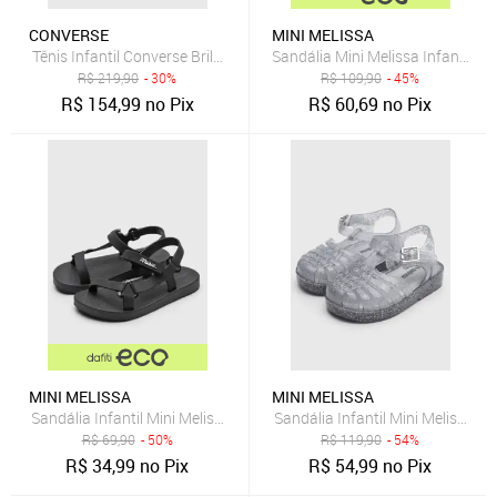
CONVERSE
MINI MELISSA
Tênis Infantil Converse Brilhante Fita Dupla Aderente Rosa
Sandália Mini Melissa Infantil P
R$
219,90
- 30%
R$
109,90
- 45%
R$
154,99
no Pix
R$
60,69
no Pix
MINI MELISSA
MINI MELISSA
Sandália Infantil Mini Melissa Sun Downtown Preta
Sandália Infantil Mini Melissa 
R$
69,90
- 50%
R$
119,90
- 54%
R$
34,99
no Pix
R$
54,99
no Pix