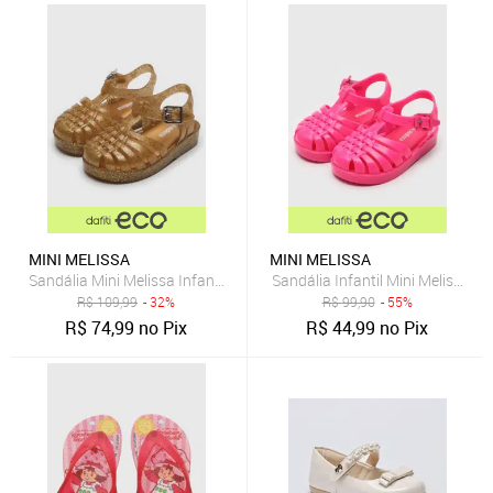
MINI MELISSA
MINI MELISSA
Sandália Mini Melissa Infantil Possession Shiny B Dourada
Sandália Infantil Mini Melissa P
R$
109,99
- 32%
R$
99,90
- 55%
R$
74,99
no Pix
R$
44,99
no Pix