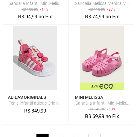
Sandália Infantil Mini Melissa Possession Shiny B Bege
Sandália Melissa Menina Mel Po
R$
109,90
- 14%
R$
119,90
- 37%
R$
94,99
no Pix
R$
74,99
no Pix
ADIDAS ORIGINALS
MINI MELISSA
Tênis Infantil adidas Originals Superstar Quickon I Princesas Rosa
Sandália Infantil Mini Melissa Fi
R$
149,90
- 53%
R$
349,99
R$
69,99
no Pix