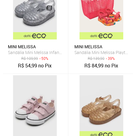
MINI MELISSA
MINI MELISSA
Sandália Mini Melissa Infantil Possession Shiny B Prata
Sandália Mini Melissa Playtime 
R$
109,99
- 50%
R$
139,90
- 39%
R$
54,99
no Pix
R$
84,99
no Pix