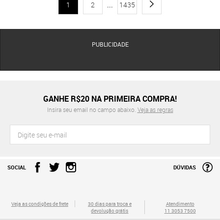
1
2
...
1435
PUBLICIDADE
GANHE R$20 NA PRIMEIRA COMPRA!
Insira seu email no campo abaixo.
Veja as regras
SOCIAL
DÚVIDAS
Veja as condições de frete
30 dias para troca e
Atendimento
devolução grátis
11 3053 7500