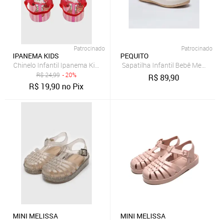
Patrocinado
Patrocinado
IPANEMA KIDS
PEQUITO
Chinelo Infantil Ipanema Kids Estampa Moranguinho Rosa
Sapatilha Infantil Bebê Menina 
R$
24,99
- 20%
R$
89,90
R$
19,90
no Pix
MINI MELISSA
MINI MELISSA