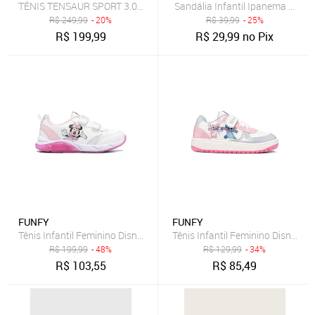
TÊNIS TENSAUR SPORT 3.0 BEBÊS adidas Sportswear Preto
Sandália Infantil Ipanema Kids 
R$
249,99
- 20%
R$
39,99
- 25%
R$
199,99
R$
29,99
no Pix
FUNFY
FUNFY
R$
199,99
- 48%
R$
129,99
- 34%
R$
103,55
R$
85,49