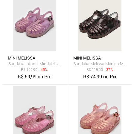
MINI MELISSA
MINI MELISSA
Sandália Infantil Mini Melissa Possession Shiny B Lilás
Sandália Melissa Menina Mel P
R$
109,90
- 45%
R$
119,90
- 37%
R$
59,99
no Pix
R$
74,99
no Pix