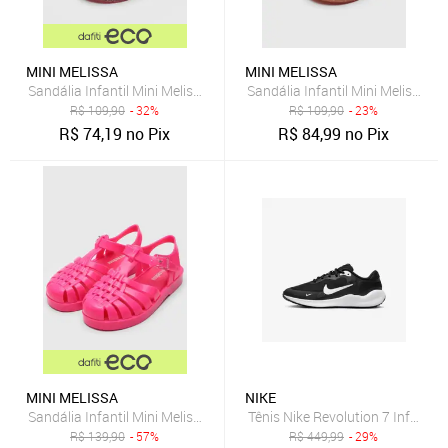
MINI MELISSA
MINI MELISSA
Sandália Infantil Mini Melissa Possession Shiny Rosa
Sandália Infantil Mini Melissa P
R$
109,90
- 32%
R$
109,90
- 23%
R$
74,19
no Pix
R$
84,99
no Pix
MINI MELISSA
NIKE
Sandália Infantil Mini Melissa Possession Pink
Tênis Nike Revolution 7 Infantil
R$
139,90
- 57%
R$
449,99
- 29%