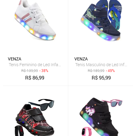
VENZA
VENZA
Tenis Feminino de Led Infantil Glitter Moda Bloguerinha Meninas
Tenis Masculino de Led Infantil 
R$
139,99
- 38%
R$
189,99
- 49%
R$
86,99
R$
95,99