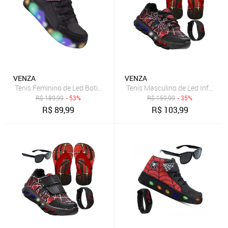
VENZA
VENZA
Tenis Feminino de Led Botinha Borboleta Glitter Calce Facil + Oculos
Tenis Masculino de Led Infantil A
R$
189,99
- 53%
R$
159,99
- 35%
R$
89,99
R$
103,99