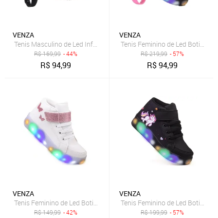
VENZA
VENZA
Tenis Masculino de Led Infantil Aranha Calce Facil Original + Brindes
Tenis Feminino de Led Botinha U
R$
169,99
- 44%
R$
219,99
- 57%
R$
94,99
R$
94,99
VENZA
VENZA
Tenis Feminino de Led Botinha Borboleta Glitter Calce Facil
Tenis Feminino de Led Botinha U
R$
149,99
- 42%
R$
199,99
- 57%