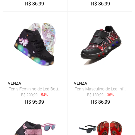
R$
86,99
R$
86,99
VENZA
VENZA
Tenis Feminino de Led Botinha Unicornio Meninas Calce Facil + Chin
Tenis Masculino de Led Infantil A
R$
209,99
- 54%
R$
139,99
- 38%
R$
95,99
R$
86,99