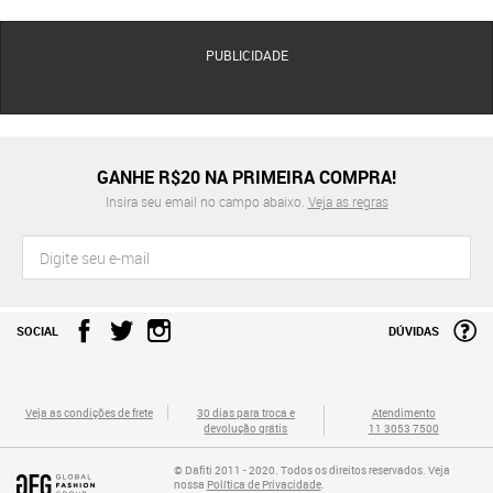
PUBLICIDADE
GANHE R$20 NA PRIMEIRA COMPRA!
Insira seu email no campo abaixo.
Veja as regras
SOCIAL
DÚVIDAS
Veja as condições de frete
30 dias para troca e
Atendimento
devolução grátis
11 3053 7500
© Dafiti 2011 - 2020. Todos os direitos reservados. Veja
nossa
Política de Privacidade
.