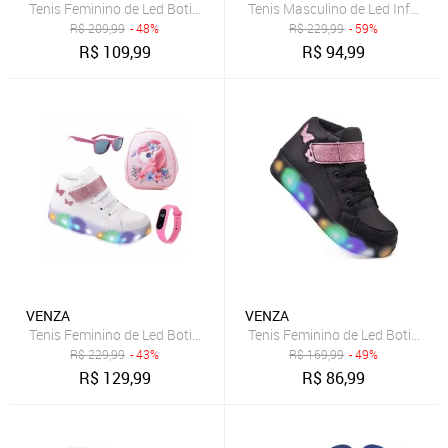
Tenis Feminino de Led Botinha Borboleta Glitter Calce Facil + Mochil
Tenis Masculino de Led Infantil 
R$
209,99
- 48%
R$
229,99
- 59%
R$
109,99
R$
94,99
VENZA
VENZA
Tenis Feminino de Led Botinha Borboleta Glitter Calce Facil + Moch 
Tenis Feminino de Led Botinha Bo
R$
229,99
- 43%
R$
169,99
- 49%
R$
129,99
R$
86,99