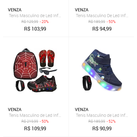
VENZA
VENZA
Tenis Masculino de Led Infantil Aranha Calce Facil Original + Chinelo
Tenis Masculino De Led Infantil 
R$
129,99
- 20%
R$
189,99
- 50%
R$
103,99
R$
94,99
VENZA
VENZA
Tenis Masculino de Led Infantil Aranha Calce Facil Original + Mochil
Tenis Masculino de Led Infantil 
R$
219,99
- 50%
R$
189,99
- 52%
R$
109,99
R$
90,99