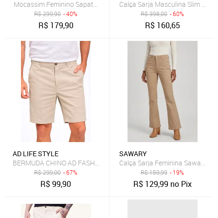
Mocassim Feminino Sapato Em Couro Legítimo Areia Flor de Griffe 
R$
299,90
- 40%
R$
398,00
- 60%
R$
179,90
R$
160,65
AD LIFE STYLE
SAWARY
BERMUDA CHINO AD FASHION MASC AREIA
Calça Sarja Feminina Sawary Boo
R$
299,00
- 67%
R$
159,99
- 19%
R$
99,90
R$
129,99
no Pix