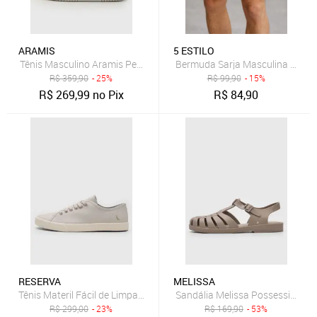
ARAMIS
5 ESTILO
Tênis Masculino Aramis Peak Road Bege
Bermuda Sarja Masculina Casual 
R$
359,90
- 25%
R$
99,90
- 15%
R$
269,99
no Pix
R$
84,90
RESERVA
MELISSA
Tênis Materil Fácil de Limpar Reserva Bora Bege
Sandália Melissa Possession AD
R$
299,00
- 23%
R$
169,90
- 53%