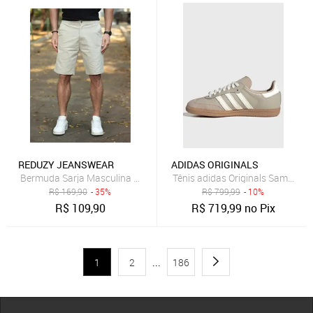
REDUZY JEANSWEAR
ADIDAS ORIGINALS
Bermuda Sarja Masculina Reduzy Alfaiataria Areia
Tênis adidas Originals Samba O
R$
169,90
- 35%
R$
799,99
- 10%
R$
109,90
R$
719,99
no Pix
1
2
...
186