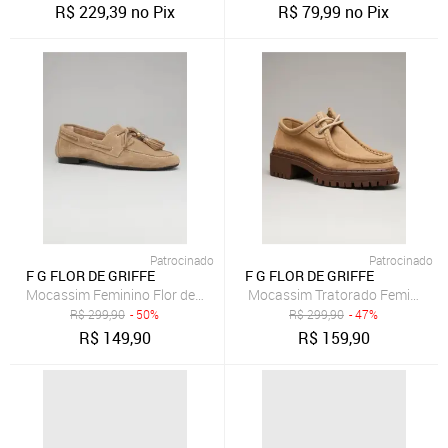
R$
229,39
no Pix
R$
79,99
no Pix
Patrocinado
Patrocinado
F G FLOR DE GRIFFE
F G FLOR DE GRIFFE
Mocassim Feminino Flor de Griffe Sapato Em Couro Legítimo Areia L
Mocassim Tratorado Feminino Sa
R$
299,90
- 50%
R$
299,90
- 47%
R$
149,90
R$
159,90