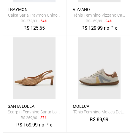
TRAYMON
VIZZANO
Calça Sarja Traymon Chino Regular Bege
Tênis Feminino Vizzano Cadarço
R$
272,93
- 54%
R$
169,99
- 24%
R$
125,55
R$
129,99
no Pix
SANTA LOLLA
MOLECA
Scarpin Feminino Santa Lolla Tela Tramado Bege
Tênis Feminino Moleca Detalhes
R$
269,90
- 37%
R$
89,99
R$
169,99
no Pix