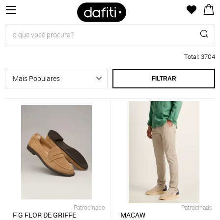
Total
:
3704
FILTRAR
Patrocinado
Patrocinado
F G FLOR DE GRIFFE
MACAW