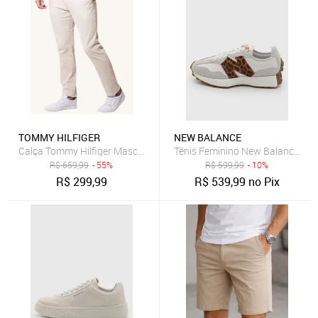
TOMMY HILFIGER
NEW BALANCE
Calça Tommy Hilfiger Masculina de Sarja Brooklyn Areia
Tênis Feminino New Balance 32
R$
659,99
- 55%
R$
599,99
- 10%
R$
299,99
R$
539,99
no Pix