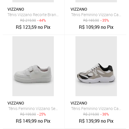
VIZZANO
VIZZANO
Tênis Vizzano Recorte Branco
Tênis Feminino Vizzano Casual 
R$
219,90
- 44%
R$
169,90
- 35%
R$
123,59
no Pix
R$
109,99
no Pix
VIZZANO
VIZZANO
Tênis Feminino Vizzano Sem Cadarço Branco
Tênis Feminino Vizzano Cano B
R$
199,90
- 25%
R$
219,90
- 36%
R$
149,99
no Pix
R$
139,99
no Pix