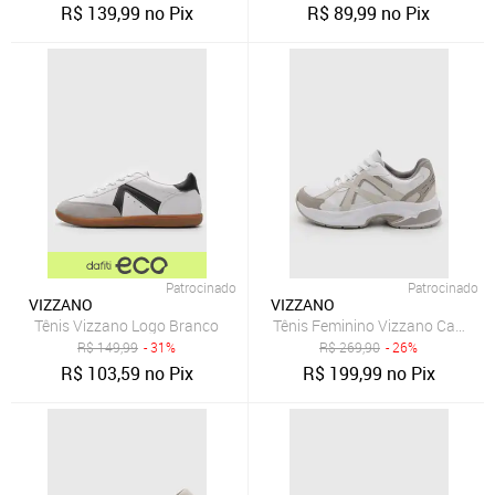
R$
139,99
no Pix
R$
89,99
no Pix
Patrocinado
Patrocinado
VIZZANO
VIZZANO
Tênis Vizzano Logo Branco
Tênis Feminino Vizzano Cano Ba
R$
149,99
- 31%
R$
269,90
- 26%
R$
103,59
no Pix
R$
199,99
no Pix