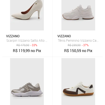
VIZZANO
VIZZANO
Scarpin Vizzano Salto Alto Cobra Branco
Tênis Feminino Vizzano Cano Ba
R$
179,90
- 33%
R$
239,90
- 37%
R$
119,99
no Pix
R$
150,59
no Pix