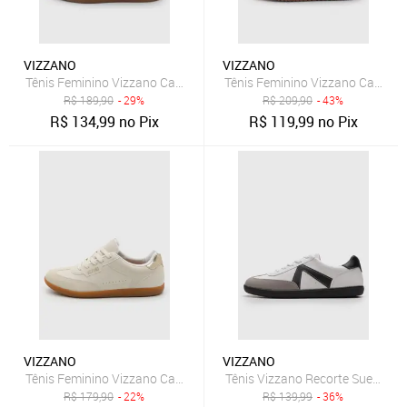
VIZZANO
VIZZANO
Tênis Feminino Vizzano Cadarço Branco
Tênis Feminino Vizzano Casual 
R$
189,90
- 29%
R$
209,90
- 43%
R$
134,99
no Pix
R$
119,99
no Pix
VIZZANO
VIZZANO
Tênis Feminino Vizzano Cadarço Branco
Tênis Vizzano Recorte Suede Br
R$
179,90
- 22%
R$
139,99
- 36%