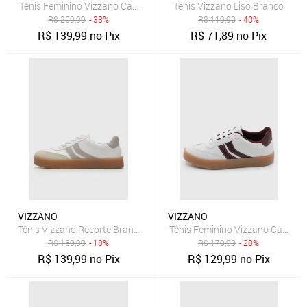
Tênis Feminino Vizzano Cano Baixo Branco
Tênis Vizzano Liso Branco
R$
209,99
- 33%
R$
119,90
- 40%
R$
139,99
no Pix
R$
71,89
no Pix
VIZZANO
VIZZANO
Tênis Vizzano Recorte Branco
Tênis Feminino Vizzano Casual 
R$
169,99
- 18%
R$
179,90
- 28%
R$
139,99
no Pix
R$
129,99
no Pix