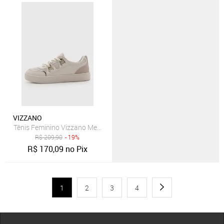
VIZZANO
Tênis Feminino Vizzano Metal Branco
R$
209,90
- 19%
R$
170,09
no Pix
1
2
3
4