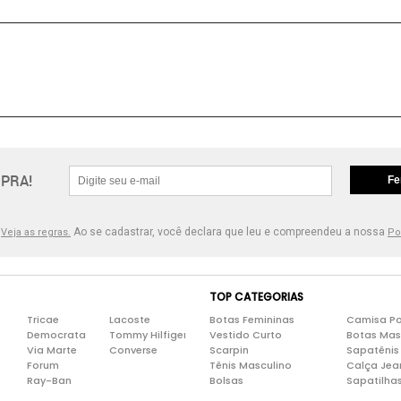
PRA!
Fe
.
Ao se cadastrar, você declara que leu e compreendeu a nossa
Veja as regras.
Po
TOP CATEGORIAS
Tricae
Lacoste
Botas Femininas
Camisa Po
Democrata
Tommy Hilfiger
Vestido Curto
Botas Mas
Via Marte
Converse
Scarpin
Sapatênis
Forum
Tênis Masculino
Calça Jea
Ray-Ban
Bolsas
Sapatilha