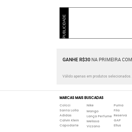
PUBLICIDADE
NA PRIMEIRA COM
GANHE R$30
Válido apenas em produtos selecionados
MARCAS MAIS BUSCADAS
Colcci
Nike
Puma
Santa Lolla
Fila
Mango
Adidas
Reserva
Lança Perfume
Calvin Klein
GAP
Melissa
Capodarte
Ellus
Vizzano