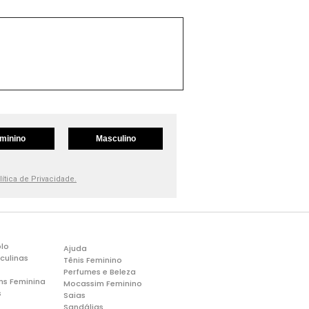
minino
Masculino
lítica de Privacidade.
lo
Ajuda
culinas
Tênis Feminino
Perfumes e Beleza
ns Feminina
Mocassim Feminino
s
Saias
Sandálias