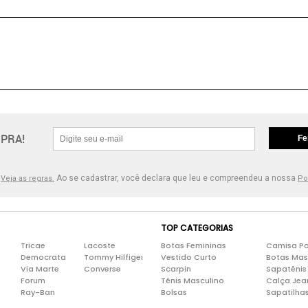
PRA!
Fe
.
Ao se cadastrar, você declara que leu e compreendeu a nossa
Veja as regras.
Po
TOP CATEGORIAS
Tricae
Lacoste
Botas Femininas
Camisa Po
Democrata
Tommy Hilfiger
Vestido Curto
Botas Mas
Via Marte
Converse
Scarpin
Sapatênis
Forum
Tênis Masculino
Calça Jea
Ray-Ban
Bolsas
Sapatilha