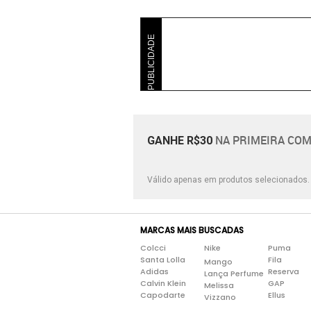
PUBLICIDADE
NA PRIMEIRA COM
GANHE R$30
Válido apenas em produtos selecionados
MARCAS MAIS BUSCADAS
Colcci
Nike
Puma
Santa Lolla
Fila
Mango
Adidas
Reserva
Lança Perfume
Calvin Klein
GAP
Melissa
Capodarte
Ellus
Vizzano