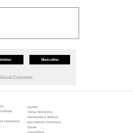
minino
Masculino
lítica de Privacidade.
lo
Ajuda
culinas
Tênis Feminino
Perfumes e Beleza
ns Feminina
Mocassim Feminino
s
Saias
Sandálias