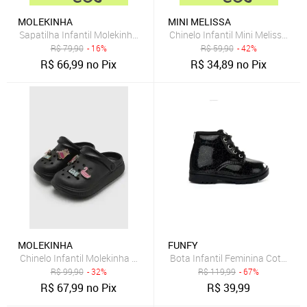
MOLEKINHA
MINI MELISSA
Sapatilha Infantil Molekinha Laço Preta
Chinelo Infantil Mini Melissa Su
R$
79,90
- 16%
R$
59,90
- 42%
R$
66,99
no Pix
R$
34,89
no Pix
MOLEKINHA
FUNFY
Chinelo Infantil Molekinha Charms Coloridos Preto
R$
99,90
- 32%
R$
119,99
- 67%
R$
67,99
no Pix
R$
39,99