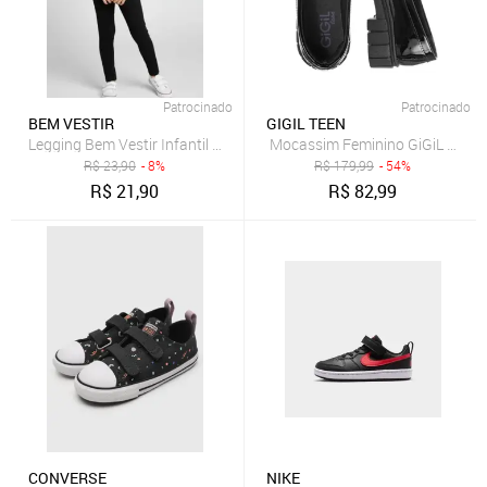
Patrocinado
Patrocinado
BEM VESTIR
GIGIL TEEN
Legging Bem Vestir Infantil Feminina Cotton Preto
Mocassim Feminino GiGiL Teen T
R$
23,90
- 8%
R$
179,99
- 54%
R$
21,90
R$
82,99
CONVERSE
NIKE