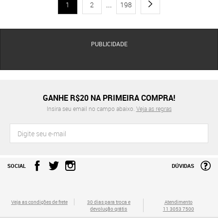
1
2
...
198
PUBLICIDADE
GANHE R$20 NA PRIMEIRA COMPRA!
Insira seu email no campo abaixo.
Veja as regras
SOCIAL
DÚVIDAS
Veja as condições de frete
30 dias para troca e
Atendimento
devolução grátis
11 3053 7500