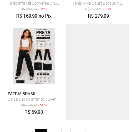
Tênis Infantil Converse Chuck Taylor All Star Estampado Preto
Tênis Nike Court Borough Low Rec
R$
259,90
- 35%
R$
399,99
- 30%
R$
169,99
no Pix
R$
279,99
PATRIA BRASIL
Calça Cargo Infanto Juvenil Preta Pátria Brasil
R$
119,90
- 50%
R$
59,90