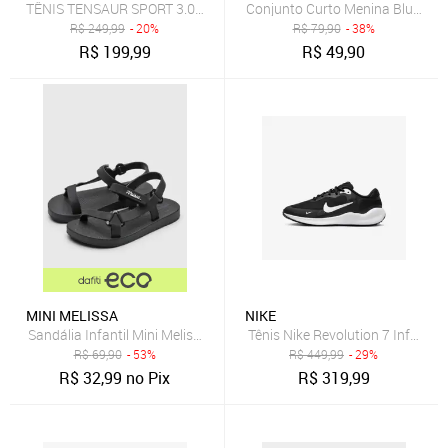
TÊNIS TENSAUR SPORT 3.0 BEBÊS adidas Sportswear Preto
Conjunto Curto Menina Blusa e 
R$
249,99
- 20%
R$
79,90
- 38%
R$
199,99
R$
49,90
MINI MELISSA
NIKE
Sandália Infantil Mini Melissa Sun Downtown Preta
Tênis Nike Revolution 7 Infantil
R$
69,90
- 53%
R$
449,99
- 29%
R$
32,99
no Pix
R$
319,99