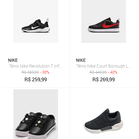
NIKE
NIKE
Tênis Nike Revolution 7 Infantil
Tênis Nike Court Borough Low Rec
R$
369,99
- 30%
R$
449,99
- 40%
R$
259,99
R$
269,99