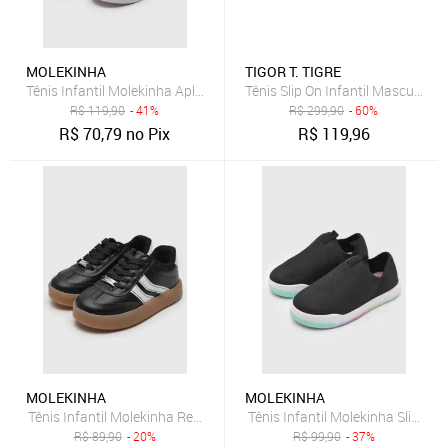
MOLEKINHA
TIGOR T. TIGRE
Tênis Infantil Molekinha Aplicação Preto
Tênis Slip On Infantil Masculino Ti
R$
119,90
- 41%
R$
299,90
- 60%
R$
70,79
no Pix
R$
119,96
MOLEKINHA
MOLEKINHA
Tênis Infantil Molekinha Recortes Preto
Tênis Infantil Molekinha Slip On 
R$
89,90
- 20%
R$
99,90
- 37%