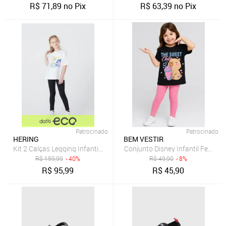
R$
71,89
no Pix
R$
63,39
no Pix
Patrocinado
Patrocinado
HERING
BEM VESTIR
Kit 2 Calças Legging Infantil Menina
Conjunto Disney Infantil Femini
R$
159,99
- 40%
R$
49,90
- 8%
R$
95,99
R$
45,90