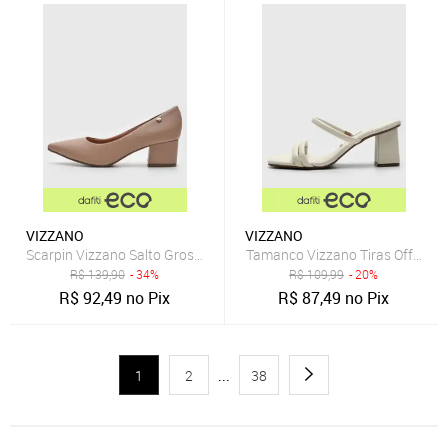
VIZZANO
VIZZANO
Scarpin Vizzano Salto Grosso Bege
Tamanco Vizzano Tiras Off-Whit
R$
139,90
- 34%
R$
109,99
- 20%
R$
92,49
no Pix
R$
87,49
no Pix
1
2
...
38