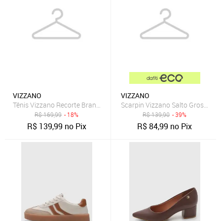
VIZZANO
VIZZANO
Tênis Vizzano Recorte Branco
Scarpin Vizzano Salto Grosso Pr
R$
169,99
- 18%
R$
139,90
- 39%
R$
139,99
no Pix
R$
84,99
no Pix