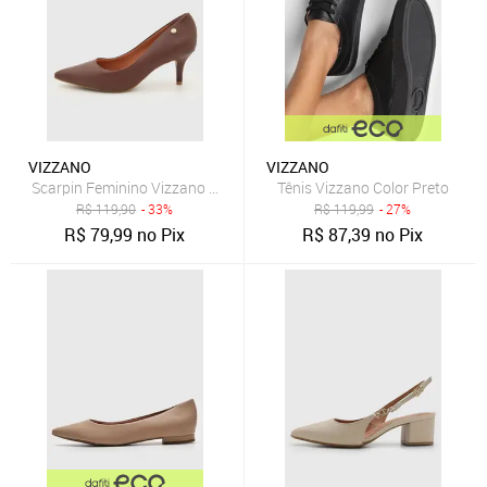
VIZZANO
VIZZANO
Scarpin Feminino Vizzano Bico Fino Marrom
Tênis Vizzano Color Preto
R$
119,90
- 33%
R$
119,99
- 27%
R$
79,99
no Pix
R$
87,39
no Pix