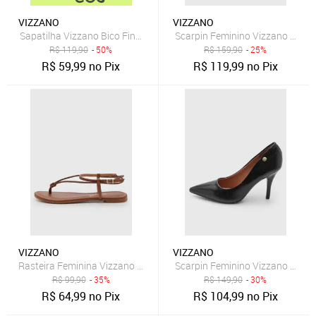
VIZZANO
VIZZANO
Sapatilha Vizzano Bico Fino Bege
Scarpin Feminino Vizzano Bico F
R$
119,90
- 50%
R$
159,90
- 25%
R$
59,99
no Pix
R$
119,99
no Pix
VIZZANO
VIZZANO
Rasteira Feminina Vizzano Tiras Trançadas Marrom
Scarpin Feminino Vizzano Bico F
R$
99,90
- 35%
R$
149,90
- 30%
R$
64,99
no Pix
R$
104,99
no Pix