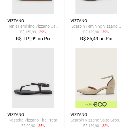
VIZZANO
VIZZANO
Tênis Feminino Vizzano Cadarço Bege
Scarpin Feminino Vizzano Bico 
R$
169,99
- 29%
R$
139,90
- 39%
R$
119,99
no Pix
R$
85,49
no Pix
VIZZANO
VIZZANO
Rasteira Vizzano Tira Preta
Scarpin Vizzano Salto Grosso Of
R$
99,90
- 35%
R$
139,90
- 32%