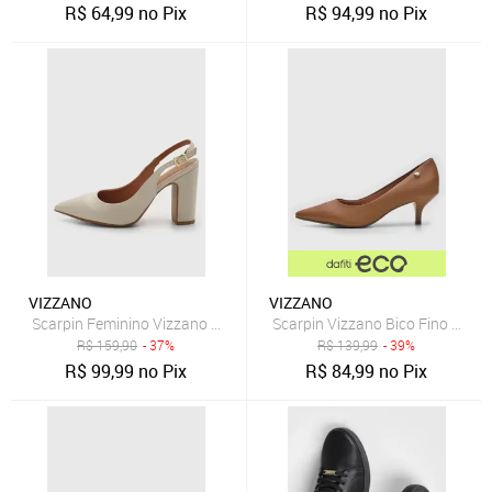
R$
64,99
no Pix
R$
94,99
no Pix
VIZZANO
VIZZANO
Scarpin Feminino Vizzano Slingback Salto Bloco Bico Fino Off-white
Scarpin Vizzano Bico Fino Cara
R$
159,90
- 37%
R$
139,99
- 39%
R$
99,99
no Pix
R$
84,99
no Pix