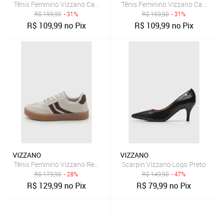
Tênis Feminino Vizzano Cadarço Off-White
Tênis Feminino Vizzano Cano Ba
R$
159,99
- 31%
R$
159,90
- 31%
R$
109,99
no Pix
R$
109,99
no Pix
VIZZANO
VIZZANO
Tênis Feminino Vizzano Recorte Off-White
Scarpin Vizzano Logo Preto
R$
179,90
- 28%
R$
149,90
- 47%
R$
129,99
no Pix
R$
79,99
no Pix