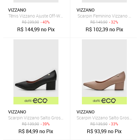
VIZZANO
VIZZANO
Tênis Vizzano Ajuste Off-White
Scarpin Feminino Vizzano Salto
R$
239,90
- 40%
R$
149,90
- 32%
R$
144,99
no Pix
R$
102,39
no Pix
VIZZANO
VIZZANO
Scarpin Vizzano Salto Grosso Preto
Scarpin Vizzano Salto Grosso B
R$
139,90
- 39%
R$
139,90
- 33%
R$
84,99
no Pix
R$
93,99
no Pix