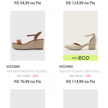
R$
54,99
no Pix
R$
124,99
no Pix
VIZZANO
VIZZANO
Sandália Feminina Vizzano Salto Anabela Texturizado Caramelo
Scarpin Vizzano Salto Grosso Of
R$
139,99
- 45%
R$
139,90
- 18%
R$
76,99
no Pix
R$
114,99
no Pix