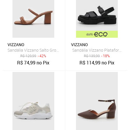
VIZZANO
VIZZANO
Sandália Vizzano Salto Grosso Caramelo
Sandália Vizzano Plataforma Pr
R$
129,99
- 42%
R$
139,99
- 18%
R$
74,99
no Pix
R$
114,99
no Pix