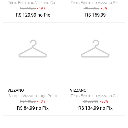
Tênis Feminino Vizzano Cadarço Off-White
Tênis Feminino Vizzano Recorte 
R$
159,99
- 19%
R$
179,90
- 6%
R$
129,99
no Pix
R$
169,99
VIZZANO
VIZZANO
Scarpin Vizzano Logo Preto
Tênis Feminino Vizzano Cano Ba
R$
149,90
- 43%
R$
209,99
- 36%
R$
84,99
no Pix
R$
134,99
no Pix