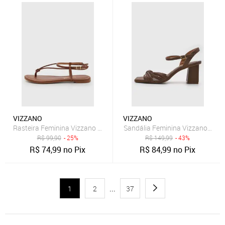
VIZZANO
VIZZANO
Rasteira Feminina Vizzano Tiras Trançadas Marrom
Sandália Feminina Vizzano Salt
R$
99,90
- 25%
R$
149,99
- 43%
R$
74,99
no Pix
R$
84,99
no Pix
1
2
...
37