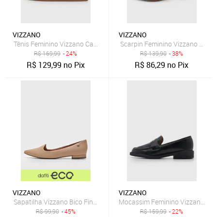
VIZZANO
VIZZANO
Tênis Feminino Vizzano Cadarço Bege
Scarpin Feminino Vizzano Bico 
R$
169,99
- 24%
R$
139,90
- 38%
R$
129,99
no Pix
R$
86,29
no Pix
VIZZANO
VIZZANO
Sapatilha Vizzano Bico Fino Nude
Mocassim Feminino Vizzano Deta
R$
99,90
- 45%
R$
159,99
- 22%