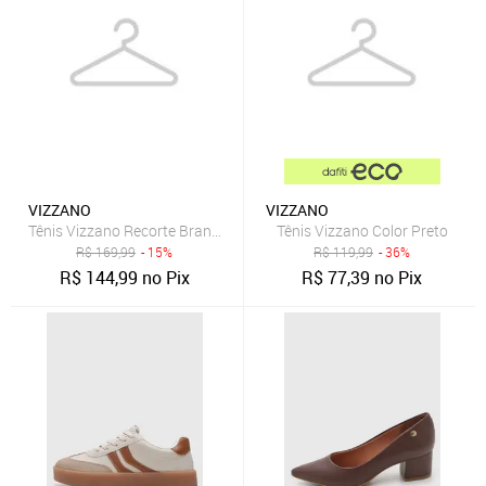
VIZZANO
VIZZANO
Tênis Vizzano Recorte Branco
Tênis Vizzano Color Preto
R$
169,99
- 15%
R$
119,99
- 36%
R$
144,99
no Pix
R$
77,39
no Pix