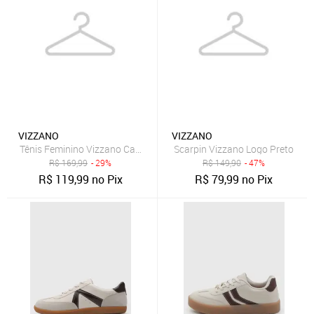
VIZZANO
VIZZANO
Tênis Feminino Vizzano Cadarço Bege
Scarpin Vizzano Logo Preto
R$
169,99
- 29%
R$
149,90
- 47%
R$
119,99
no Pix
R$
79,99
no Pix