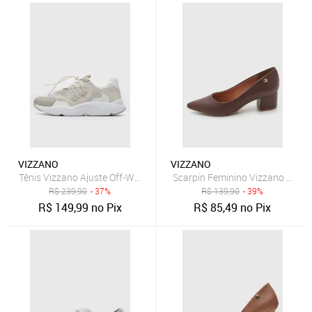
VIZZANO
VIZZANO
Tênis Vizzano Ajuste Off-White
Scarpin Feminino Vizzano Bico 
R$
239,90
- 37%
R$
139,90
- 39%
R$
149,99
no Pix
R$
85,49
no Pix