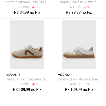
Scarpin Vizzano Salto Grosso Preto
Scarpin Feminino Vizzano Bico 
R$
139,90
- 39%
R$
119,90
- 33%
R$
84,99
no Pix
R$
79,99
no Pix
VIZZANO
VIZZANO
Tênis Feminino Vizzano Cano Baixo Bege
Tênis Vizzano Recorte Branco
R$
159,90
- 31%
R$
169,99
- 18%
R$
109,99
no Pix
R$
139,99
no Pix