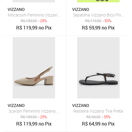
VIZZANO
VIZZANO
Mocassim Feminino Vizzano Detalhe Tira Preto
Sapatilha Vizzano Bico Fino Beg
R$
159,99
- 25%
R$
119,90
- 50%
R$
119,99
no Pix
R$
59,99
no Pix
VIZZANO
VIZZANO
Scarpin Feminino Vizzano Bico Fino Salto Bloco Bege
Rasteira Vizzano Tira Preta
R$
159,90
- 25%
R$
99,90
- 35%
R$
119,99
no Pix
R$
64,99
no Pix