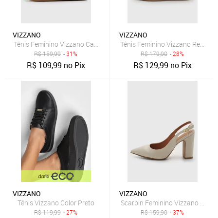
VIZZANO
VIZZANO
Tênis Feminino Vizzano Cadarço Off-White
Tênis Feminino Vizzano Recorte 
R$
159,99
- 31%
R$
179,90
- 28%
R$
109,99
no Pix
R$
129,99
no Pix
VIZZANO
VIZZANO
Tênis Vizzano Color Preto
Scarpin Feminino Vizzano Slingb
R$
119,99
- 27%
R$
159,90
- 37%