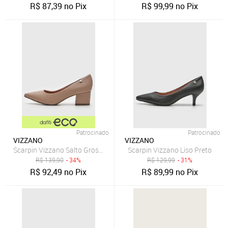
R$
87,39
no Pix
R$
99,99
no Pix
Patrocinado
Patrocinado
VIZZANO
VIZZANO
Scarpin Vizzano Salto Grosso Bege
Scarpin Vizzano Liso Preto
R$
139,90
- 34%
R$
129,99
- 31%
R$
92,49
no Pix
R$
89,99
no Pix