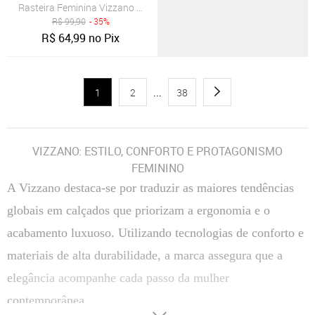
Rasteira Feminina Vizzano Tiras Trançadas Marrom
R$
99,90
- 35%
R$
64,99
no Pix
1
2
...
38
VIZZANO: ESTILO, CONFORTO E PROTAGONISMO
FEMININO
A Vizzano destaca-se por traduzir as maiores tendências
globais em calçados que priorizam a ergonomia e o
acabamento luxuoso. Utilizando tecnologias de conforto e
materiais de alta durabilidade, a marca assegura que a
elegância acompanhe cada passo da mulher
contemporânea.