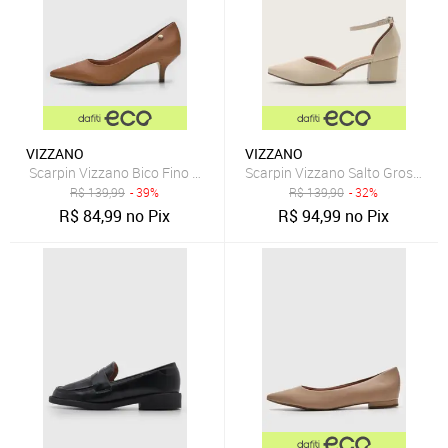
VIZZANO
VIZZANO
Scarpin Vizzano Bico Fino Caramelo
Scarpin Vizzano Salto Grosso Of
R$
139,99
- 39%
R$
139,90
- 32%
R$
84,99
no Pix
R$
94,99
no Pix