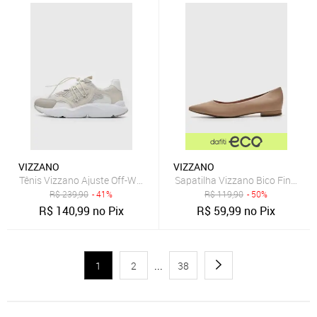
VIZZANO
VIZZANO
Tênis Vizzano Ajuste Off-White
Sapatilha Vizzano Bico Fino Beg
R$
239,90
- 41%
R$
119,90
- 50%
R$
140,99
no Pix
R$
59,99
no Pix
1
2
...
38