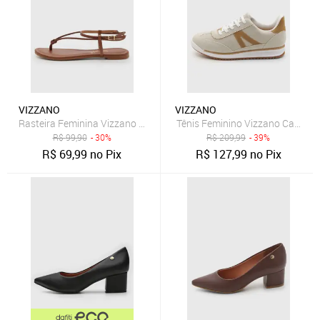
VIZZANO
VIZZANO
Rasteira Feminina Vizzano Tiras Trançadas Marrom
Tênis Feminino Vizzano Cano Ba
R$
99,90
- 30%
R$
209,99
- 39%
R$
69,99
no Pix
R$
127,99
no Pix