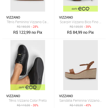
VIZZANO
VIZZANO
Tênis Feminino Vizzano Cadarço Bege
Scarpin Vizzano Bico Fino Cara
R$
169,99
- 28%
R$
139,99
- 39%
R$
122,99
no Pix
R$
84,99
no Pix
VIZZANO
VIZZANO
Tênis Vizzano Color Preto
Sandália Feminina Vizzano Salt
R$
119,99
- 36%
R$
139,99
- 45%