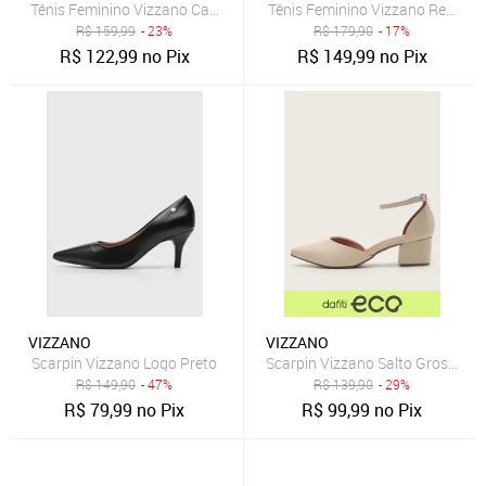
Tênis Feminino Vizzano Cadarço Off-White
Tênis Feminino Vizzano Recorte 
R$
159,99
- 23%
R$
179,90
- 17%
R$
122,99
no Pix
R$
149,99
no Pix
VIZZANO
VIZZANO
Scarpin Vizzano Logo Preto
Scarpin Vizzano Salto Grosso Of
R$
149,90
- 47%
R$
139,90
- 29%
R$
79,99
no Pix
R$
99,99
no Pix