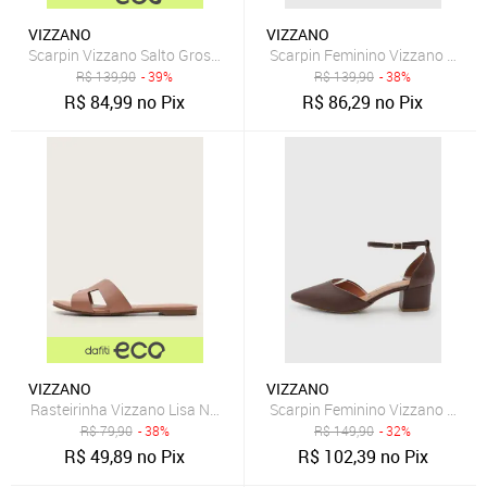
VIZZANO
VIZZANO
Scarpin Vizzano Salto Grosso Preto
Scarpin Feminino Vizzano Bico 
R$
139,90
- 39%
R$
139,90
- 38%
R$
84,99
no Pix
R$
86,29
no Pix
VIZZANO
VIZZANO
Rasteirinha Vizzano Lisa Nude
Scarpin Feminino Vizzano Salto
R$
79,90
- 38%
R$
149,90
- 32%
R$
49,89
no Pix
R$
102,39
no Pix