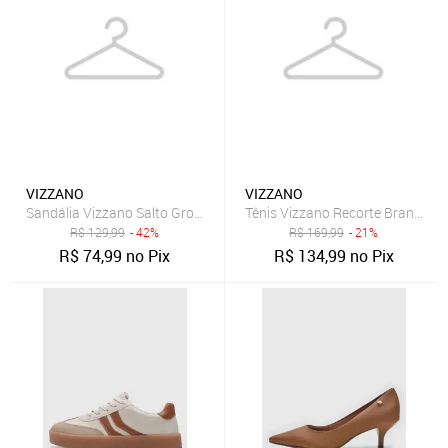
VIZZANO
VIZZANO
Sandália Vizzano Salto Grosso Caramelo
Tênis Vizzano Recorte Branco
R$
129,99
- 42%
R$
169,99
- 21%
R$
74,99
no Pix
R$
134,99
no Pix