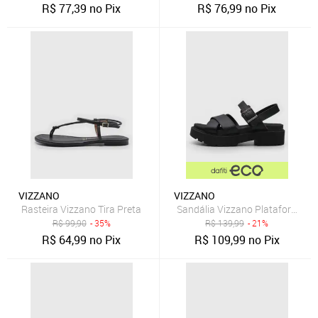
R$
77,39
no Pix
R$
76,99
no Pix
VIZZANO
VIZZANO
Rasteira Vizzano Tira Preta
Sandália Vizzano Plataforma Pr
R$
99,90
- 35%
R$
139,99
- 21%
R$
64,99
no Pix
R$
109,99
no Pix