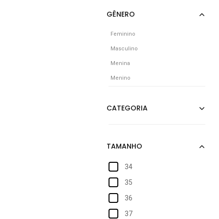
Feminino
Masculino
Menina
Menino
34
35
36
37