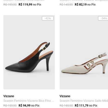
R$ 159,90
R$ 149,99
R$ 119,99
no Pix
R$ 82,19
no Pix
-41%
-34%
Vizzano
Vizzano
Scarpin Feminino Vizzano Bico Fino Preto
R$ 159,90
R$ 169,90
R$ 94,99
no Pix
R$ 111,79
no Pix