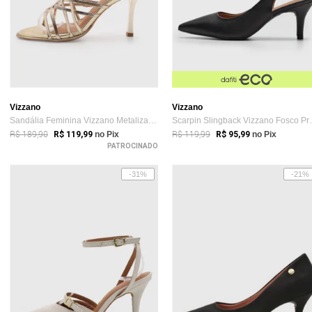
Vizzano
Vizzano
Sandália Feminina Vizzano Metalizada Dourada
Scarpin Sli
R$ 189,90
R$ 119,99
R$ 119,99
no Pix
R$ 95,99
no Pix
PATROCINADO
-31%
-21%