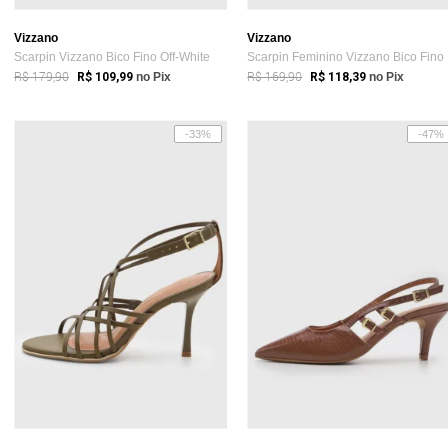
Vizzano
Vizzano
Scarpin Vizzano Bico Fino Off-White
Sc
R$ 179,90
R$ 169,90
R$ 109,99
no Pix
R$ 118,39
no Pix
-33%
-47%