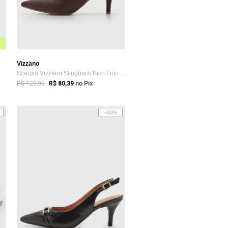
Vizzano
Scarpin Vizzano Slingback Bico Fino Marrom
R$ 129,90
R$ 80,39
no Pix
-40%