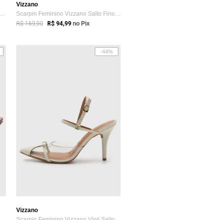
Vizzano
arpin Feminino Vizzano Slingback Textu...
Scarpin Feminino Vizzano Salto Fino Meta...
R$ 169,90
R$ 94,99
no Pix
-44%
Vizzano
arpin Feminino Vizzano Slingback Bico ...
Scarpin Feminino Vizzano Vinil Salto Fin...