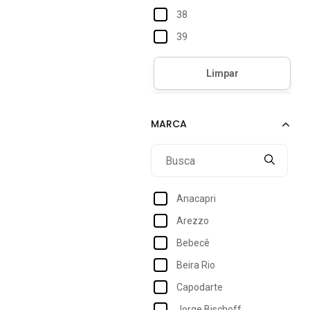
38
39
Anacapri
Arezzo
Bebecê
Beira Rio
Capodarte
Jorge Bischoff