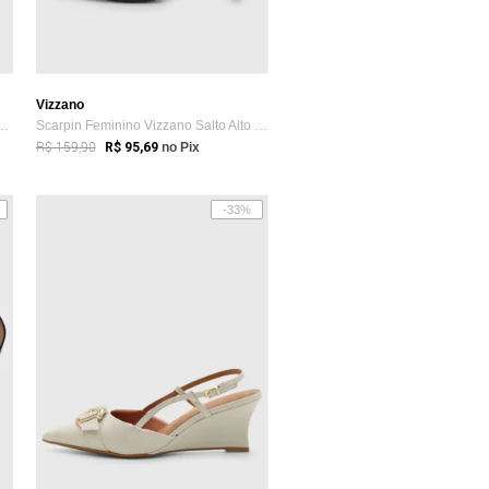
Vizzano
ino Vizzano Corrente Dourad...
Scarpin Feminino Vizzano Salto Alto Slin...
R$ 159,90
R$ 95,69
no Pix
-33%