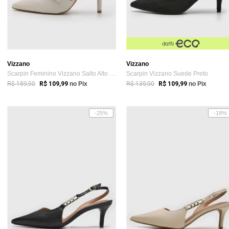
Vizzano
Vizzano
Scarpin Feminino Vizzano Salto Alto Bico...
Scarpin Vizzano Suede Preto
R$ 159,90
R$ 139,90
R$ 109,99
no Pix
R$ 109,99
no Pix
-25%
-18%