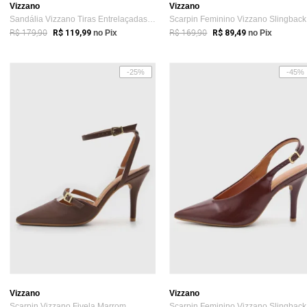
Vizzano
Vizzano
Sandália Vizzano Tiras Entrelaçadas Verde Oliva
Sc
R$ 179,90
R$ 169,90
R$ 119,99
no Pix
R$ 89,49
no Pix
-25%
-45%
Vizzano
Vizzano
Scarpin Vizzano Fivela Marrom
Sc