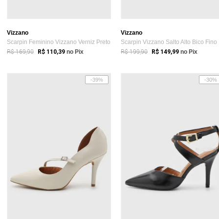
Vizzano
Vizzano
Scarpin Feminino Vizzano Verniz Preto
Sc
R$ 169,90
R$ 199,90
R$ 110,39
no Pix
R$ 149,99
no Pix
-39%
-30%