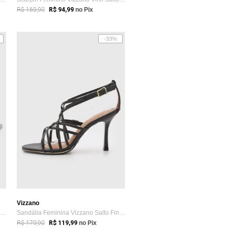
R$ 169,90
R$ 94,99
no Pix
-33%
Vizzano
Scarpin Feminino Vizzano Salto Médio Tex...
Sandália Feminina Vizzano Salto Fino Preta
R$ 179,90
R$ 119,99
no Pix