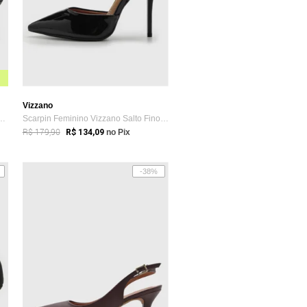
Vizzano
ngback Vizzano Fosco Preto
Scarpin Feminino Vizzano Salto Fino Amar...
R$ 179,90
R$ 134,09
no Pix
-38%