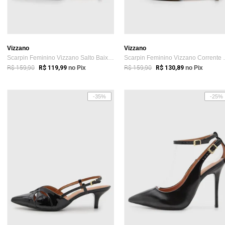
Vizzano
Vizzano
Scarpin Feminino Vizzano Salto Baixo Cor...
Scarpin Femin
R$ 159,90
R$ 159,90
R$ 119,99
no Pix
R$ 130,89
no Pix
-35%
-25%