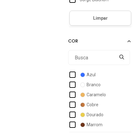
Lança Perfume
Luiza Barcelos
Modare
Santa Lolla
Via Uno
Vicenza
Vizzano
Azul
Branco
Caramelo
Cobre
Dourado
Marrom
Off-white