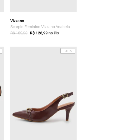
Vizzano
arpin Vizzano Salto Alto Bico Fino Preto
Scarpin Feminino Vizzano Anabela Off-White
R$ 189,90
R$ 126,99
no Pix
-31%