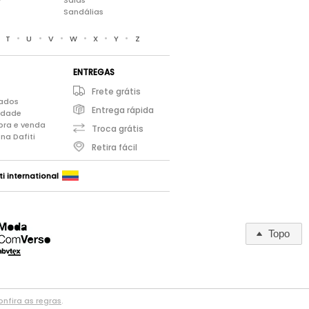
Saias
Sandálias
•
•
•
•
•
•
•
T
U
V
W
X
Y
Z
ENTREGAS
Frete grátis
iados
Entrega rápida
cidade
pra e venda
Troca grátis
na Dafiti
Retira fácil
ti international
Topo
nfira as regras
.