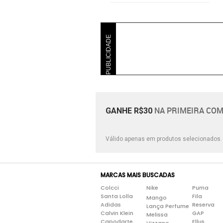
PUBLICIDADE
NA PRIMEIRA COM
GANHE R$30
Válido apenas em produtos selecionados
MARCAS MAIS BUSCADAS
Colcci
Nike
Puma
Santa Lolla
Fila
Mango
Adidas
Reserva
Lança Perfume
Calvin Klein
GAP
Melissa
Capodarte
Ellus