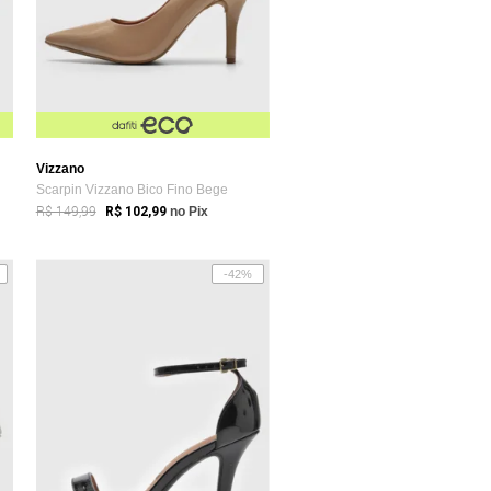
Vizzano
Scarpin Vizzano Bico Fino Bege
R$ 149,99
R$ 102,99
no Pix
-42%