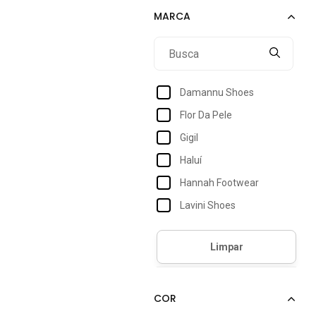
Damannu Shoes
Flor Da Pele
Gigil
Haluí
Hannah Footwear
Lavini Shoes
Lazzlu
Lumiss
Mister Couros
Nyc New York City Shoes