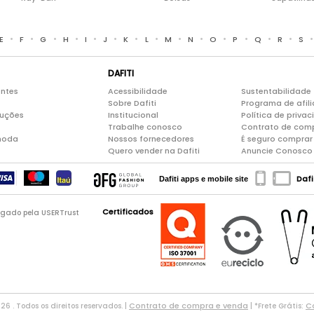
•
•
•
•
•
•
•
•
•
•
•
•
•
•
E
F
G
H
I
J
K
L
M
N
O
P
Q
R
S
DAFITI
entes
Acessibilidade
Sustentabilidade
Sobre Dafiti
Programa de afil
luções
Institucional
Política de priva
Trabalhe conosco
Contrato de com
moda
Nossos fornecedores
É seguro comprar 
Quero vender na Dafiti
Anuncie Conosco
Dafi
Dafiti apps e mobile site
Certificados
logado pela USERTrust
Contrato de compra e venda
Co
026 . Todos os direitos reservados. |
| *Frete Grátis: