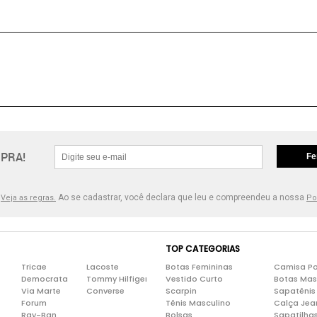
PRA!
Fe
.
Ao se cadastrar, você declara que leu e compreendeu a nossa
Veja as regras.
Po
TOP CATEGORIAS
Tricae
Lacoste
Botas Femininas
Camisa Po
Democrata
Tommy Hilfiger
Vestido Curto
Botas Mas
Via Marte
Converse
Scarpin
Sapatênis
Forum
Tênis Masculino
Calça Jea
Ray-Ban
Bolsas
Sapatilha