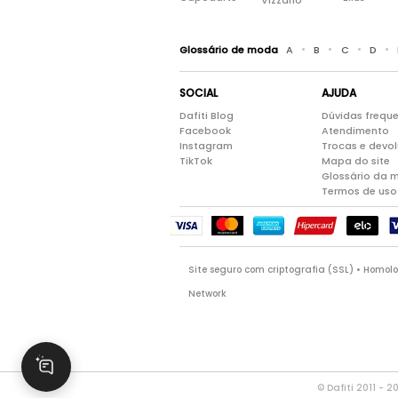
Vizzano
•
•
•
•
Glossário de moda
A
B
C
D
SOCIAL
AJUDA
Dafiti Blog
Dúvidas frequ
Facebook
Atendimento
Instagram
Trocas e devo
TikTok
Mapa do site
Glossário da 
Termos de uso
Site seguro com criptografia (SSL) • Homo
Network
© Dafiti 2011 - 2