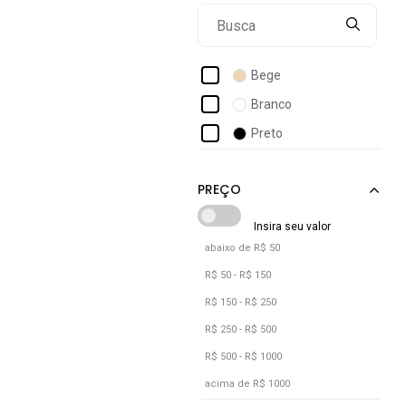
Romeu E Julieta Shoes
Rovetto
Salook
Bege
Santa Lolla
Branco
Sb Shoes
Preto
Sete Sales
Stessy Shoes
Venetto
Vizzano
abaixo de R$ 50
R$ 50 - R$ 150
R$ 150 - R$ 250
R$ 250 - R$ 500
R$ 500 - R$ 1000
acima de R$ 1000