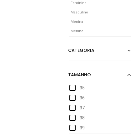
Feminino
Masculino
Menina
Menino
35
36
37
38
39