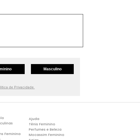
minino
Masculino
lítica de Privacidade.
lo
Ajuda
culinas
Tênis Feminino
Perfumes e Beleza
ns Feminina
Mocassim Feminino
s