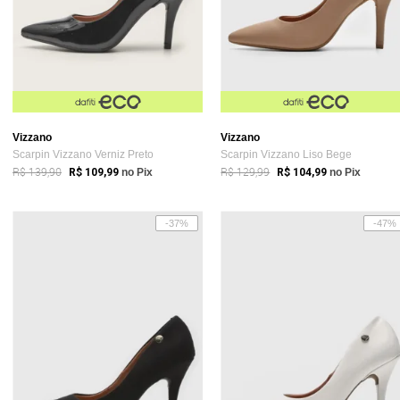
Vizzano
Vizzano
Scarpin Vizzano Verniz Preto
Scarpin Vizzano Liso Bege
R$ 139,90
R$ 129,99
R$ 109,99
no Pix
R$ 104,99
no Pix
-37%
-47%