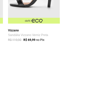
Vizzano
Sandália Vizzano Verniz Preta
R$ 119,90
R$ 69,99
no Pix