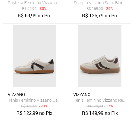
Rasteira Feminina Vizzano Tiras Trançadas Marrom
Scarpin Vizzano Salto Bloco Bico
R$
99,90
- 30%
R$
169,90
- 25%
R$
69,99
no Pix
R$
126,79
no Pix
VIZZANO
VIZZANO
Tênis Feminino Vizzano Cadarço Off-White
Tênis Feminino Vizzano Recorte 
R$
159,99
- 23%
R$
179,90
- 17%
R$
122,99
no Pix
R$
149,99
no Pix