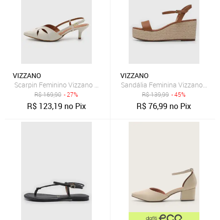
VIZZANO
VIZZANO
Scarpin Feminino Vizzano Slingback Bico Fino Off-White
Sandália Feminina Vizzano Salt
R$
169,90
- 27%
R$
139,99
- 45%
R$
123,19
no Pix
R$
76,99
no Pix