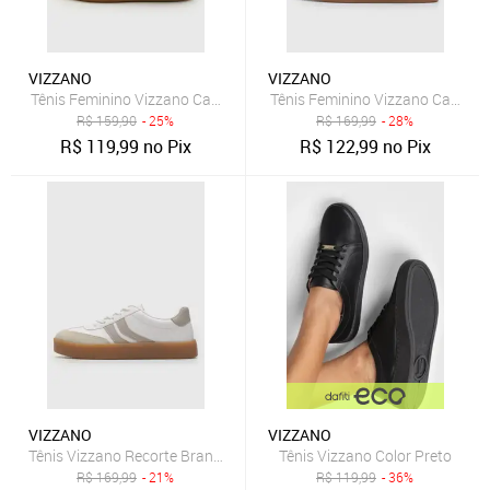
VIZZANO
VIZZANO
Tênis Feminino Vizzano Cano Baixo Bege
Tênis Feminino Vizzano Cadarço
R$
159,90
- 25%
R$
169,99
- 28%
R$
119,99
no Pix
R$
122,99
no Pix
VIZZANO
VIZZANO
Tênis Vizzano Recorte Branco
Tênis Vizzano Color Preto
R$
169,99
- 21%
R$
119,99
- 36%