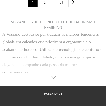
1
2
...
53
VIZZANO: ESTILO, CONFORTO E PROTAGONISMO
FEMININO
A Vizzano destaca-se por traduzir as maiores tendências
globais em calçados que priorizam a ergonomia e o
acabamento luxuoso. Utilizando tecnologias de conforto e
materiais de alta durabilidade, a marca assegura que a
elegância acompanhe cada passo da mulher
contemporânea.
O QUE CONSIDERAR AO ESCOLHER VIZZANO
Materiais
: Produzidos com pelica sintética de alta gramatura, verniz premium e tecidos
tecnológicos que garantem flexibilidade, resistência ao desgaste e um brilho duradouro em
PUBLICIDADE
todas as ocasiões.
Conforto
: Apresentam a exclusiva palmilha Trend Comfort, com acolchoamento extra em
pontos de pressão, e forros internos em material têxtil macio que evitam o atrito e