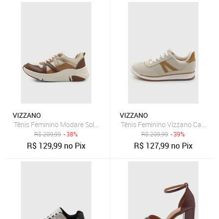
VIZZANO
VIZZANO
Tênis Feminino Modare Solado Robustado Bege
Tênis Feminino Vizzano Cano Ba
R$
209,99
- 38%
R$
209,99
- 39%
R$
129,99
no Pix
R$
127,99
no Pix