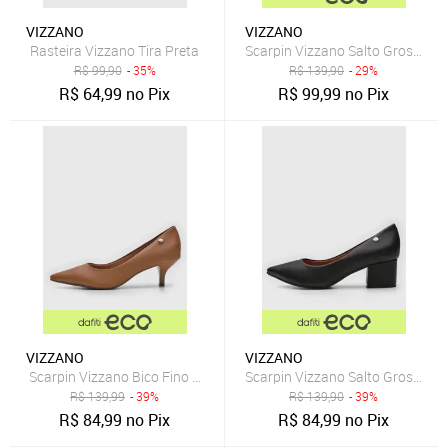
VIZZANO
VIZZANO
Rasteira Vizzano Tira Preta
Scarpin Vizzano Salto Grosso Of
R$
99,90
- 35%
R$
139,90
- 29%
R$
64,99
no Pix
R$
99,99
no Pix
VIZZANO
VIZZANO
Scarpin Vizzano Bico Fino Caramelo
Scarpin Vizzano Salto Grosso Pr
R$
139,99
- 39%
R$
139,90
- 39%
R$
84,99
no Pix
R$
84,99
no Pix