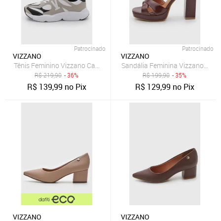
Patrocinado
Patrocinado
VIZZANO
VIZZANO
Tênis Feminino Vizzano Cano Baixo Com Cadarço Branco
Sandália Feminina Vizzano Salt
R$
219,90
- 36%
R$
199,90
- 35%
R$
139,99
no Pix
R$
129,99
no Pix
VIZZANO
VIZZANO