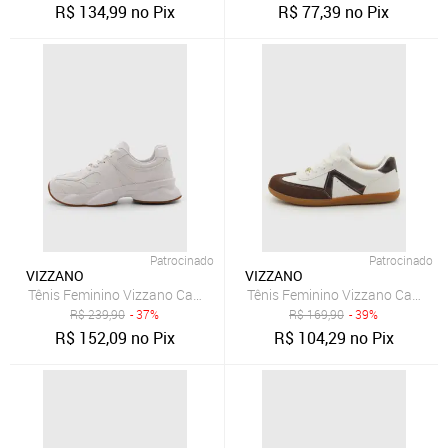
R$
134,99
no Pix
R$
77,39
no Pix
Patrocinado
Patrocinado
VIZZANO
VIZZANO
Tênis Feminino Vizzano Cano Baixo Branco
Tênis Feminino Vizzano Casual 
R$
239,90
- 37%
R$
169,90
- 39%
R$
152,09
no Pix
R$
104,29
no Pix