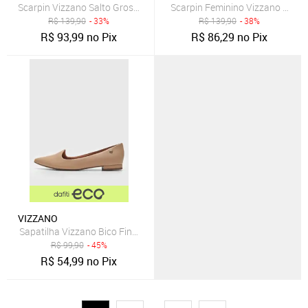
Scarpin Vizzano Salto Grosso Bege
Scarpin Feminino Vizzano Bico 
R$
139,90
- 33%
R$
139,90
- 38%
R$
93,99
no Pix
R$
86,29
no Pix
VIZZANO
Sapatilha Vizzano Bico Fino Nude
R$
99,90
- 45%
R$
54,99
no Pix