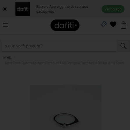
Baixe o App e ganhe descontos
Ver no app
exclusivos
Anéis
Anel Prata Quadrado com Ponto de Luz Semijoia Banhado a Ródio Ania Store