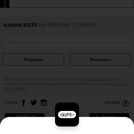
GANHE R$30
NA PRIMEIRA COMPRA!
Feminino
Masculino
Válido apenas em produtos selecionados.
Veja as regras.
Ao se
cadastrar, você declara que leu e compreendeu a nossa
Política de
Privacidade.
SOCIAL
DÚVIDAS