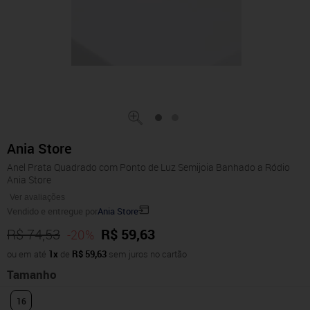
Ania Store
Anel Prata Quadrado com Ponto de Luz Semijoia Banhado a Ródio
Ania Store
Ver avaliações
Vendido e entregue por
Ania Store
R$ 74,53
R$ 59,63
-20%
ou em até
1x
de
R$ 59,63
sem juros no cartão
Tamanho
16