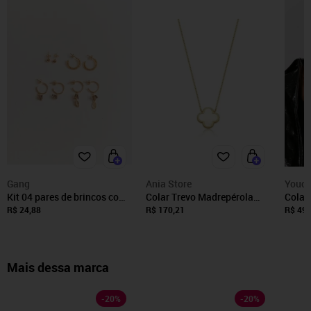
Gang
Ania Store
Youc
Kit 04 pares de brincos com
Colar Trevo Madrepérola
Colar
miçanga
Semijoia Banhada a Ouro
Prate
R$ 24,88
R$ 170,21
R$ 49,
18K Ania Store
Mais dessa marca
-
20
%
-
20
%