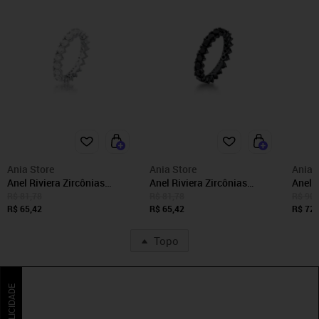
Ania Store
Ania Store
Ania 
Anel Riviera Zircônias
Anel Riviera Zircônias
Anel 
Brancas Banhado a Ródio
Negras Banhado a Ródio
Semij
R$ 81,78
R$ 81,78
R$ 90,
Semijoia Ania Store
R$ 65,42
Semijoia Ania Store
R$ 65,42
Negro
R$ 72,
Topo
PUBLICIDADE