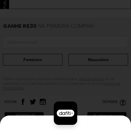
GANHE R$30
NA PRIMEIRA COMPRA!
Feminino
Masculino
Válido apenas em produtos selecionados.
Veja as regras.
Ao se
cadastrar, você declara que leu e compreendeu a nossa
Política de
Privacidade.
SOCIAL
DÚVIDAS