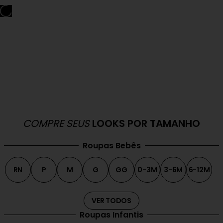
COMPRE SEUS
LOOKS POR TAMANHO
Roupas Bebês
RN
P
M
G
GG
0-3M
3-6M
6-12M
VER TODOS
Roupas Infantis