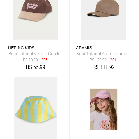
HERING KIDS
ARAMIS
Boné Infantil Veludo Cotelê Hering
Boné Infantil Aramis com Logo 
R$
79,99
- 30%
R$
139,90
- 20%
R$
55,99
R$
111,92