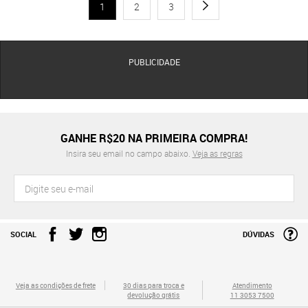
1
2
3
PUBLICIDADE
GANHE R$20 NA PRIMEIRA COMPRA!
Insira seu email no campo abaixo.
Veja as regras
SOCIAL
DÚVIDAS
Veja as condições de frete
30 dias para troca e
Atendimento
devolução grátis
11 3053 7500