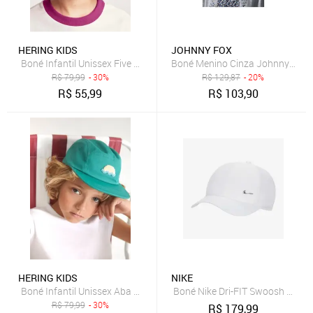
HERING KIDS
JOHNNY FOX
Boné Infantil Unissex Five Panel Bordado Hering
Boné Menino Cinza Johnny Fox 
R$
79,99
- 30%
R$
129,87
- 20%
R$
55,99
R$
103,90
HERING KIDS
NIKE
Boné Infantil Unissex Aba Reta Bordado Hering
Boné Nike Dri-FIT Swoosh Metal 
R$
79,99
- 30%
R$
179,99