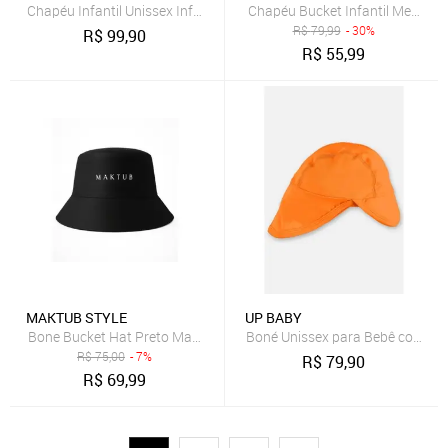
Chapéu Infantil Unissex Infantil Up Baby Rosa
Chapéu Bucket Infantil Menina 
R$
79,99
- 30%
R$
99,90
R$
55,99
MAKTUB STYLE
UP BABY
Bone Bucket Hat Preto Maktub Chapeu Pescador Original
Boné Unissex para Bebê com FP
R$
75,00
- 7%
R$
79,90
R$
69,99