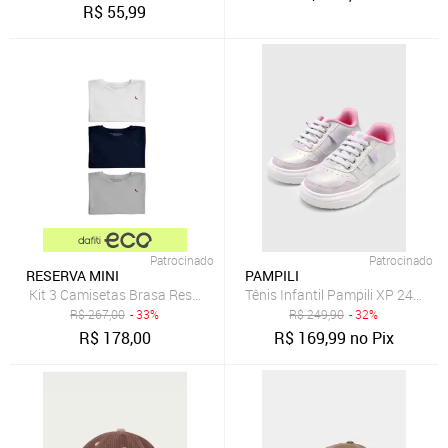
R$
55,99
Patrocinado
Patrocinado
RESERVA MINI
PAMPILI
Kit 3 Camisetas Brasa Reserva Mini Branco
Tênis Infantil Pampili XP 24 Tie 
R$
267,00
- 33%
R$
249,90
- 32%
R$
178,00
R$
169,99
no Pix