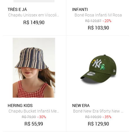
TRÊS E JÁ
INFANTI
Chapéu Unissex em Viscolinho Três e Já Azul
Boné Rosa Infanti M Rosa
R$
129,87
- 20%
R$
149,90
R$
103,90
HERING KIDS
NEW ERA
Chapéu Bucket Infantil Menina Hering
Boné New Era 9forty New York 
R$
79,99
- 30%
R$
199,99
- 35%
R$
55,99
R$
129,90