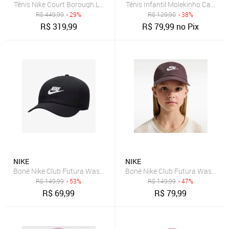
Tênis Nike Court Borough Low Recraft Infantil
Tênis Infantil Molekinho Casual 
R$
449,99
- 29%
R$
129,90
- 38%
R$
319,99
R$
79,99
no Pix
NIKE
NIKE
Boné Nike Club Futura Wash Infantil
Boné Nike Club Futura Wash Infa
R$
149,99
- 53%
R$
149,99
- 47%
R$
69,99
R$
79,99