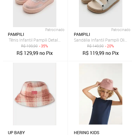
Patrocinado
Patrocinado
PAMPILI
PAMPILI
Tênis Infantil Pampili Detalhe Metalizado Rosa
Sandália Infantil Pampili Olivia 
R$
199,90
- 35%
R$
149,90
- 20%
R$
129,99
no Pix
R$
119,99
no Pix
UP BABY
HERING KIDS