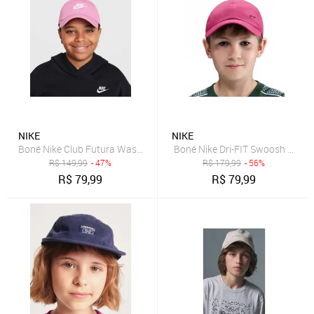
NIKE
NIKE
Boné Nike Club Futura Wash Infantil
Boné Nike Dri-FIT Swoosh Metal 
R$
149,99
- 47%
R$
179,99
- 56%
R$
79,99
R$
79,99