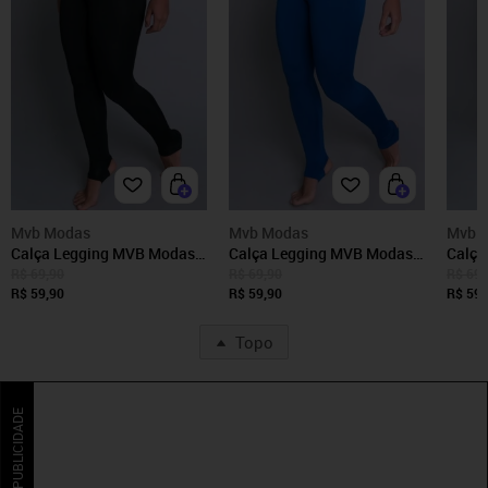
Mvb Modas
Mvb Modas
Mvb 
Calça Legging MVB Modas
Calça Legging MVB Modas
Calça
Pezinho Cintura Alta Suplex
Pezinho Cintura Alta Suplex
Pezin
R$ 69,90
R$ 69,90
R$ 69,
Preta
R$ 59,90
Azul
R$ 59,90
Vinho
R$ 59,
Topo
PUBLICIDADE