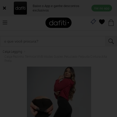
Baixe o App e ganhe descontos
Ver no app
exclusivos
Calça Legging
Calça Pezinho Térmica MVB Modas Suplex Peluciado Felpuda Cintura Alta
Preta