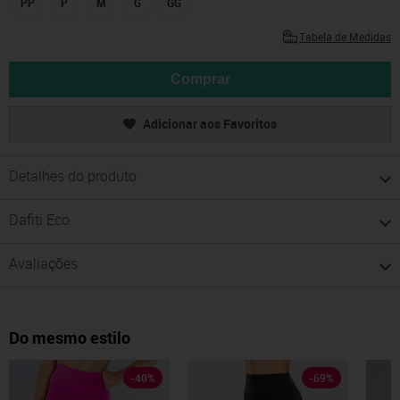
PP
P
M
G
GG
Tabela de Medidas
Comprar
Adicionar aos Favoritos
Detalhes do produto
Dafiti Eco
Avaliações
Do mesmo estilo
-
40
%
-
69
%