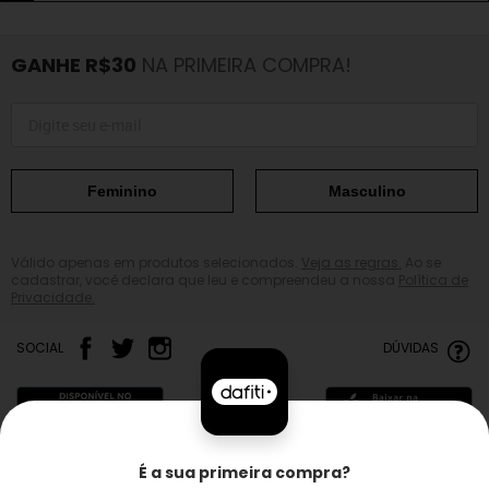
GANHE R$30
NA PRIMEIRA COMPRA!
Feminino
Masculino
Válido apenas em produtos selecionados.
Veja as regras.
Ao se
cadastrar, você declara que leu e compreendeu a nossa
Política de
Privacidade.
SOCIAL
DÚVIDAS
É a sua primeira compra?