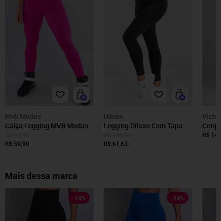
Mvb Modas
Diluxo
Vicbe
Calça Legging MVB Modas
Legging Diluxo Com Tapa
Conju
Cintura Alta Rosa
Bumbum Preta
Calça
R$ 99,90
R$ 199,90
R$ 144
R$ 59,90
R$ 61,63
Suple
Acade
Mais dessa marca
-
14
%
-
14
%