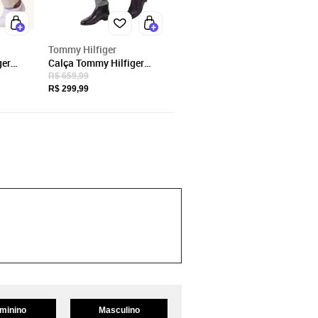
Tommy Hilfiger
ger
Calça Tommy Hilfiger
a
Masculina de Sarja
R$ 659,99
Brooklyn Cinza
R$ 299,99
minino
Masculino