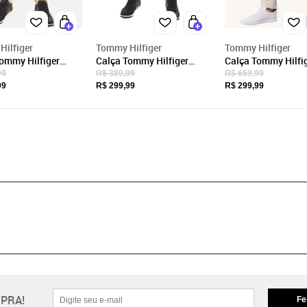
ilfiger
Tommy Hilfiger
Tommy Hilfiger
ommy Hilfiger
Calça Tommy Hilfiger
Calça Tommy Hilfi
na de Sarja
Masculina de Sarja
Masculina de Sarj
99
R$ 389,99
R$ 659,99
yn Creme
Brooklyn Caqui
Brooklyn Areia
99
R$ 299,99
R$ 299,99
PRA!
Fe