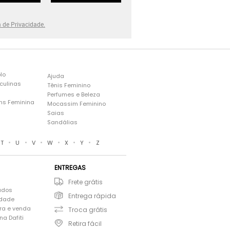
a de Privacidade.
lo
Ajuda
culinas
Tênis Feminino
Perfumes e Beleza
ns Feminina
Mocassim Feminino
s
Saias
Sandálias
•
•
•
•
•
•
T
U
V
W
X
Y
Z
ENTREGAS
Frete grátis
ados
Entrega rápida
idade
ra e venda
Troca grátis
a Dafiti
Retira fácil