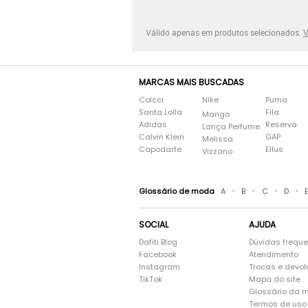
Válido apenas em produtos selecionados.
V
MARCAS MAIS BUSCADAS
Colcci
Nike
Puma
Santa Lolla
Fila
Mango
Adidas
Reserva
Lança Perfume
Calvin Klein
GAP
Melissa
Capodarte
Ellus
Vizzano
•
•
•
•
Glossário de moda
A
B
C
D
SOCIAL
AJUDA
Dafiti Blog
Dúvidas frequ
Facebook
Atendimento
Instagram
Trocas e devo
TikTok
Mapa do site
Glossário da 
Termos de uso