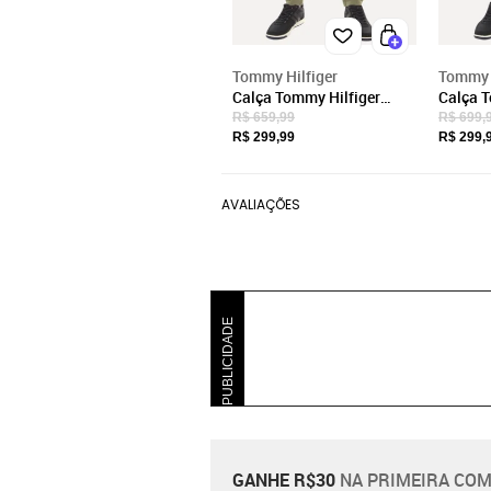
Tommy Hilfiger
Tommy H
Calça Tommy Hilfiger
Calça T
Masculina de Sarja
Masculi
R$ 659,99
R$ 699,
Brooklyn Verde Oliva
Brookl
R$ 299,99
R$ 299,
AVALIAÇÕES
PUBLICIDADE
GANHE R$30
NA PRIMEIRA COM