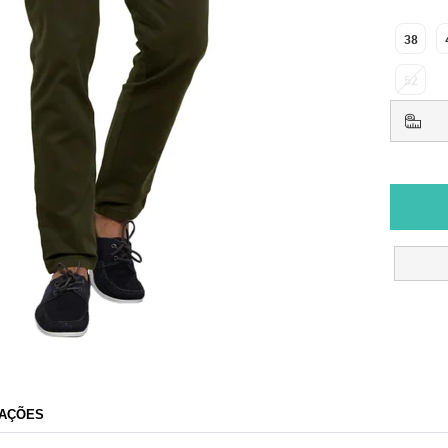
38
52
AÇÕES