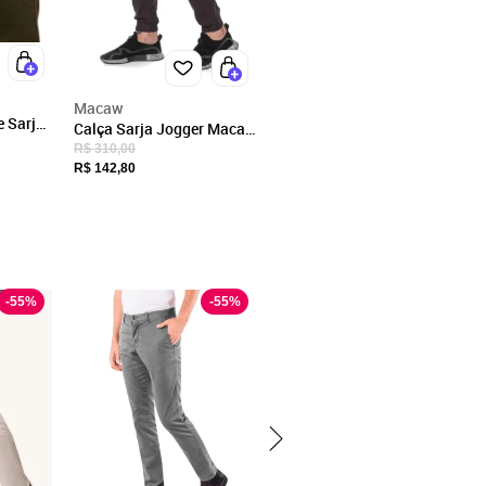
Macaw
e Sarja
Calça Sarja Jogger Macaw
raseiro
Bolso Cargo 7785
R$ 310,00
ia
R$ 142,80
ar
-
55
%
-
55
%