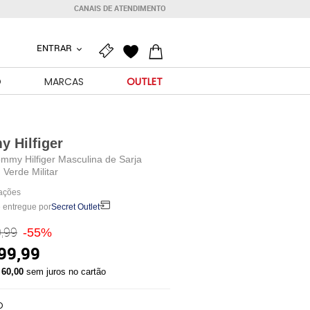
CANAIS DE ATENDIMENTO
ENTRAR
O
MARCAS
OUTLET
 Hilfiger
mmy Hilfiger Masculina de Sarja
 Verde Militar
iações
 entregue por
Secret Outlet
,99
-55%
99,99
 60,00
sem juros no cartão
O