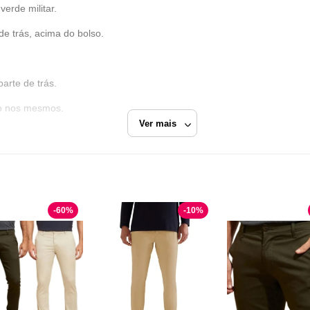
verde militar.
e trás, acima do bolso.
parte de trás.
do nos mesmos.
Ver mais
na da peça.
-
60
%
-
10
%
Secret Outlet
er
Verde Militar
Calça Sarja
Razão Social
SECRET SHOP COMERCIO DE MODA