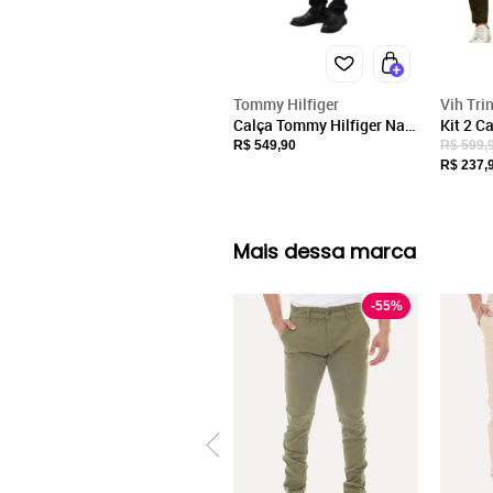
Tommy Hilfiger
Vih Tri
Calça Tommy Hilfiger Na
Kit 2 Calças Vi
Nos Mercer Rinse
Sarja 
R$ 549,90
R$ 599,
Masculino Marinho
Traseir
R$ 237,
Alfaiat
Militar 
Mais dessa marca
-
55
%