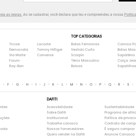
eja as regras.
Ao se cadastrar, você declara que leu e compreendeu a nossa
Polític
TOP CATEGORIAS
Tricae
Lacoste
Botas Femininas
Camisa Po
Democrata
Tommy Hilfiger
Vestido Curto
Botas Mas
Via Marte
Converse
Scarpin
Sapatênis
Forum
Tênis Masculino
Calça Jea
Ray-Ban
Bolsas
Sapatilha
•
•
•
•
•
•
•
•
•
•
•
•
•
•
•
E
F
G
H
I
J
K
L
M
N
O
P
Q
R
S
DAFITI
entes
Acessibilidade
Sustentabilidade
Sobre Dafiti
Programa de afili
luções
Institucional
Política de privac
Trabalhe conosco
Contrato de comp
moda
Nossos fornecedores
É seguro comprar n
Quero vender na Dafiti
Anuncie Conosco