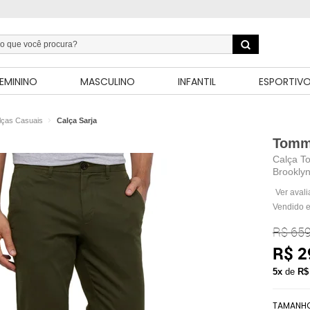
EMININO
MASCULINO
INFANTIL
ESPORTIV
lças Casuais
Calça Sarja
Tommy
Calça To
Brooklyn
Ver aval
Vendido e
R$ 659
R$ 2
5x
de
R$
TAMANH