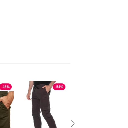
-
46
%
-
54
%