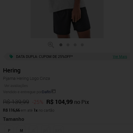
DATA DUPLA: CUPOM DE 25%OFF*
Ver Mais
Hering
Pijama Hering Logo Cinza
Ver avaliações
Vendido e entregue por
Dafiti
R$ 139,99
R$ 104,99
-25%
no Pix
R$ 116,66
em até
1x
no cartão
Tamanho
P
M
G
GG
XXG