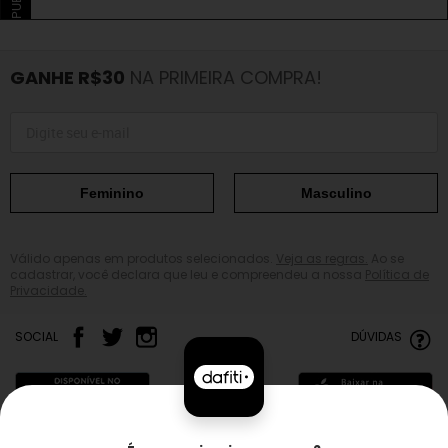
GANHE R$30
NA PRIMEIRA COMPRA!
Feminino
Masculino
Válido apenas em produtos selecionados.
Veja as regras.
Ao se
cadastrar, você declara que leu e compreendeu a nossa
Política de
Privacidade.
SOCIAL
DÚVIDAS