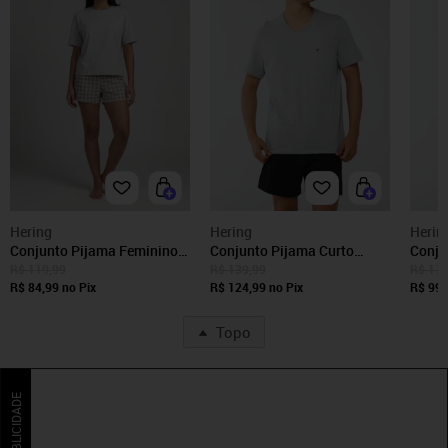
Hering
Hering
Herin
Conjunto Pijama Feminino
Conjunto Pijama Curto
Conju
Hering Quadriculado Cinza
Masculino Hering Cinza
Mascu
R$ 119,99
R$ 139,99
R$ 119
R$ 84,99
no Pix
R$ 124,99
no Pix
Cinza
R$ 99,
Topo
PUBLICIDADE