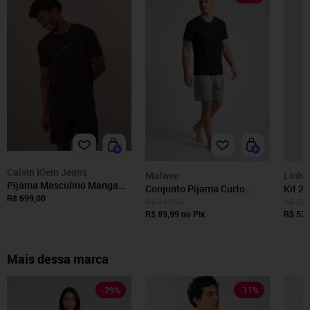
Calvin Klein Jeans
Malwee
Linha
Pijama Masculino Manga
Conjunto Pijama Curto
Kit 2
Curta e Bermuda Pima
R$ 699,00
Masculino Malwee Preto
Noite
R$ 149,00
R$ 224
Cotton - Preto Calvin Klein
R$ 89,99
no Pix
Sorti
R$ 53,
Jeans
Mais dessa marca
-
29
%
-
11
%