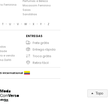
Perfumes e Beleza
ns Feminina
Mocassim Feminino
s
Saias
Sandálias
•
•
•
•
•
•
•
T
U
V
W
X
Y
Z
ENTREGAS
Frete grátis
ados
Entrega rápida
idade
ra e venda
Troca grátis
a Dafiti
Retira fácil
ti international
Topo