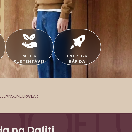
MODA
ENTREGA
SUSTENTÁVEL
RÁPIDA
S
JEANS
UNDERWEAR
a na Dafiti