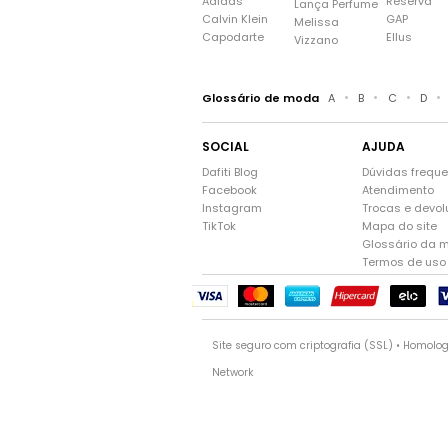
Adidas
Reserva
Lança Perfume
Calvin Klein
GAP
Melissa
Capodarte
Ellus
Vizzano
•
•
•
•
Glossário de moda
A
B
C
D
SOCIAL
AJUDA
Dafiti Blog
Dúvidas frequ
Facebook
Atendimento
Instagram
Trocas e devo
TikTok
Mapa do site
Glossário da 
Termos de uso
Site seguro com criptografia (SSL) • Homolo
Network