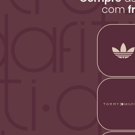
com
f