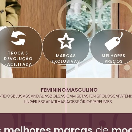
TROCA
&
MARCAS
MELHORES
DEVOLUÇÃO
EXCLUSIVAS
PREÇOS
FACILITADA
FEMININO
MASCULINO
STIDOS
BLUSAS
SANDÁLIAS
BOLSAS
CAMISETAS
TÊNIS
POLOS
SAPATÊNI
LINGERIES
SAPATILHAS
ACESSÓRIOS
PERFUMES
s
melhores marcas
de
mod