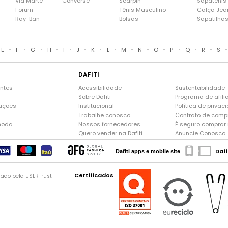
Via Marte
Converse
Scarpin
Sapatênis
Forum
Tênis Masculino
Calça Jea
Ray-Ban
Bolsas
Sapatilha
•
•
•
•
•
•
•
•
•
•
•
•
•
•
E
F
G
H
I
J
K
L
M
N
O
P
Q
R
S
DAFITI
entes
Acessibilidade
Sustentabilidade
Sobre Dafiti
Programa de afili
luções
Institucional
Política de privac
Trabalhe conosco
Contrato de comp
moda
Nossos fornecedores
É seguro comprar n
Quero vender na Dafiti
Anuncie Conosco
Dafi
Dafiti apps e mobile site
Certificados
gado pela USERTrust