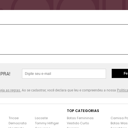
PRA!
Fe
eja as regras.
Ao se cadastrar, você declara que leu e compreendeu a nossa
Polític
TOP CATEGORIAS
Tricae
Lacoste
Botas Femininas
Camisa Po
Democrata
Tommy Hilfiger
Vestido Curto
Botas Mas