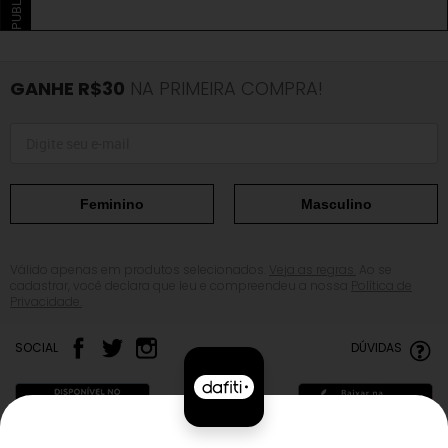
GANHE R$30
NA PRIMEIRA COMPRA!
Feminino
Masculino
Válido apenas em produtos selecionados.
Veja as regras.
Ao se
cadastrar, você declara que leu e compreendeu a nossa
Política de
Privacidade.
SOCIAL
DÚVIDAS